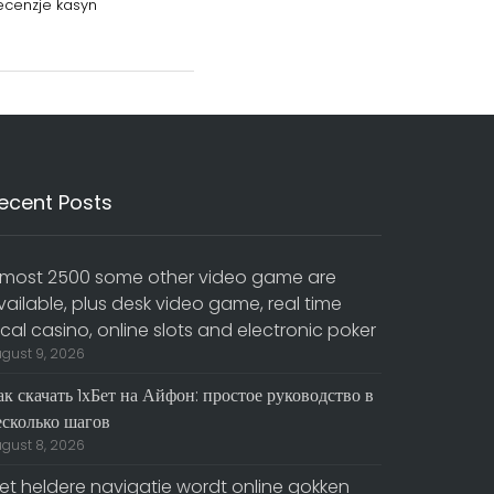
ecenzje kasyn
ecent Posts
lmost 2500 some other video game are
vailable, plus desk video game, real time
ocal casino, online slots and electronic poker
gust 9, 2026
ак скачать 1хБет на Айфон: простое руководство в
есколько шагов
gust 8, 2026
et heldere navigatie wordt online gokken