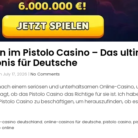
 im Pistolo Casino – Das ult
bnis für Deutsche
n
July 17, 2026
|
No Comments
 nach einem seriösen und unterhaltsamen Online-Casino, 
gt, ob das Pistolo Casino das Richtige für sie ist. Ich ha
Pistolo Casino zu beschäftigen, um herauszufinden, ob es
e-casino deutschland
,
online-casinos für deutsche
,
pistolo casino
,
pi
o online