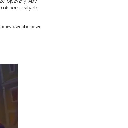
ej ojczyzny. Aby
10 niesamowitych
arodowe
,
weekendowe