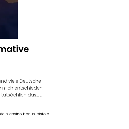
imative
und viele Deutsche
be mich entschieden,
 tatsächlich das… …
stolo casino bonus
,
pistolo