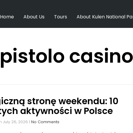
Home
About Us
Tours
About Kulen National Pa
pistolo casin
iczną stronę weekendu: 10
ych aktywności w Polsce
n
July 26, 2026
|
No Comments