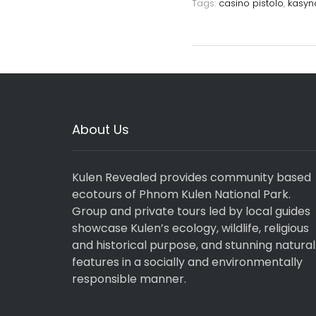
Tags:
casino pistolo
,
kasyn
About Us
Kulen Revealed provides community based
ecotours of Phnom Kulen National Park.
Group and private tours led by local guides
showcase Kulen’s ecology, wildlife, religious
and historical purpose, and stunning natural
features in a socially and environmentally
responsible manner.