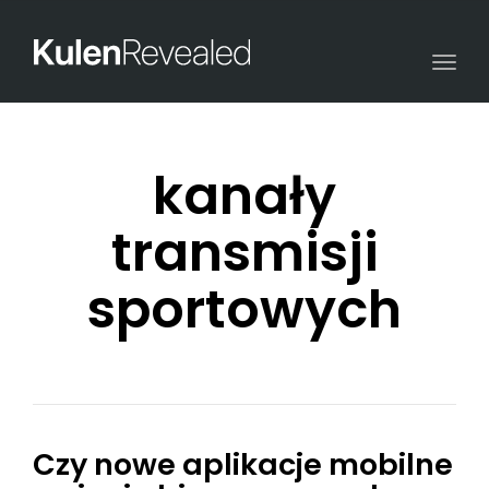
Togg
navi
kanały
transmisji
sportowych
Czy nowe aplikacje mobilne