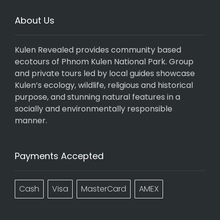
About Us
Kulen Revealed provides community based
ecotours of Phnom Kulen National Park. Group
and private tours led by local guides showcase
Kulen’s ecology, wildlife, religious and historical
purpose, and stunning natural features in a
socially and environmentally responsible
manner.
Payments Accepted
Cash
Visa
MasterCard
AMEX