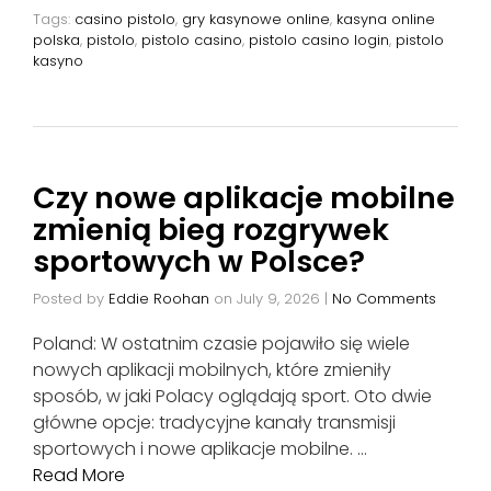
Tags:
casino pistolo
,
gry kasynowe online
,
kasyna online
polska
,
pistolo
,
pistolo casino
,
pistolo casino login
,
pistolo
kasyno
Czy nowe aplikacje mobilne
zmienią bieg rozgrywek
sportowych w Polsce?
Posted by
Eddie Roohan
on
July 9, 2026
|
No Comments
Poland: W ostatnim czasie pojawiło się wiele
nowych aplikacji mobilnych, które zmieniły
sposób, w jaki Polacy oglądają sport. Oto dwie
główne opcje: tradycyjne kanały transmisji
sportowych i nowe aplikacje mobilne. …
Read More