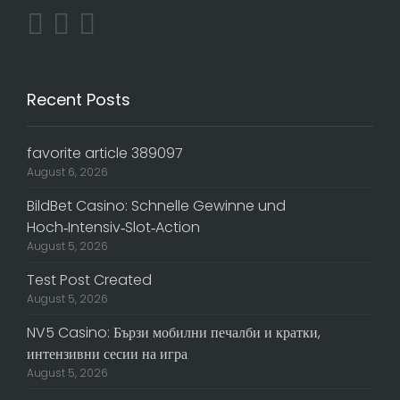
Recent Posts
favorite article 389097
August 6, 2026
BildBet Casino: Schnelle Gewinne und
Hoch‑Intensiv‑Slot‑Action
August 5, 2026
Test Post Created
August 5, 2026
NV5 Casino: Бързи мобилни печалби и кратки,
интензивни сесии на игра
August 5, 2026