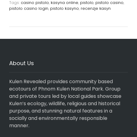
Tags:
casino pistolo
,
kasyna online
,
pistolo
,
pistolo casino
,
pistolo casino login
,
pistolo kasyno
,
recenzje kasyn
About Us
Kulen Revealed provides community based
ecotours of Phnom Kulen National Park. Group
and private tours led by local guides showcase
Kulen’s ecology, wildlife, religious and historical
purpose, and stunning natural features in a
socially and environmentally responsible
manner.