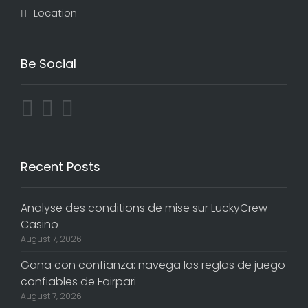
Location
Be Social
Recent Posts
Analyse des conditions de mise sur LuckyCrew
Casino
August 7, 2026
Gana con confianza: navega las reglas de juego
confiables de Fairpari
August 7, 2026