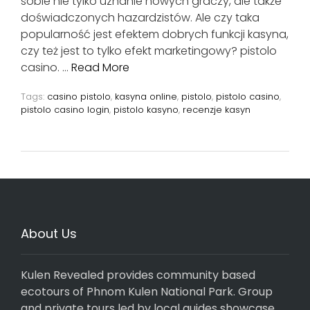
sobie nie tylko uznanie nowych graczy, ale także
doświadczonych hazardzistów. Ale czy taka
popularność jest efektem dobrych funkcji kasyna,
czy też jest to tylko efekt marketingowy? pistolo
casino. …
Read More
Tags:
casino pistolo
,
kasyna online
,
pistolo
,
pistolo casino
,
pistolo casino login
,
pistolo kasyno
,
recenzje kasyn
About Us
Kulen Revealed provides community based
ecotours of Phnom Kulen National Park. Group
and private tours led by local guides showcase