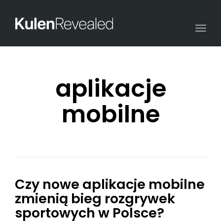
Togg
navi
aplikacje
mobilne
Czy nowe aplikacje mobilne
zmienią bieg rozgrywek
sportowych w Polsce?