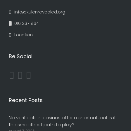
info@kulenrevealed.org
016 237 864
Location
Be Social
Recent Posts
No verification casinos offer a shortcut, but is it
the smoothest path to play?
August 7, 2026