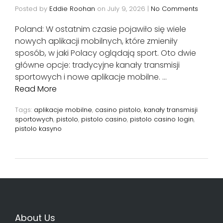
Posted by
Eddie Roohan
on
July 9, 2026
|
No Comments
Poland: W ostatnim czasie pojawiło się wiele
nowych aplikacji mobilnych, które zmieniły
sposób, w jaki Polacy oglądają sport. Oto dwie
główne opcje: tradycyjne kanały transmisji
sportowych i nowe aplikacje mobilne. …
Read More
Tags:
aplikacje mobilne
,
casino pistolo
,
kanały transmisji
sportowych
,
pistolo
,
pistolo casino
,
pistolo casino login
,
pistolo kasyno
About Us