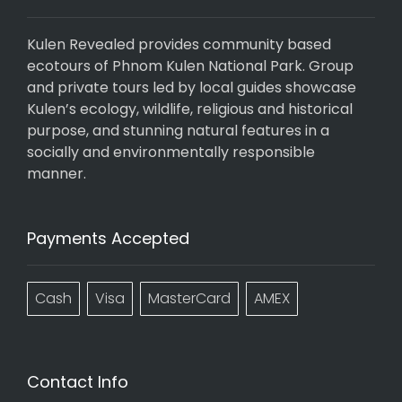
Kulen Revealed provides community based
ecotours of Phnom Kulen National Park. Group
and private tours led by local guides showcase
Kulen’s ecology, wildlife, religious and historical
purpose, and stunning natural features in a
socially and environmentally responsible
manner.
Payments Accepted
Cash
Visa
MasterCard
AMEX
Contact Info