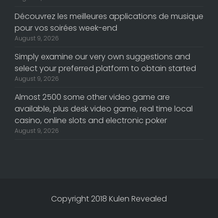
Découvrez les meilleures applications de musique
pour vos soirées week-end
August 9, 2026
Simply examine our very own suggestions and
select your preferred platform to obtain started
August 9, 2026
Almost 2500 some other video game are
available, plus desk video game, real time local
casino, online slots and electronic poker
August 9, 2026
Copyright 2018 Kulen Revealed