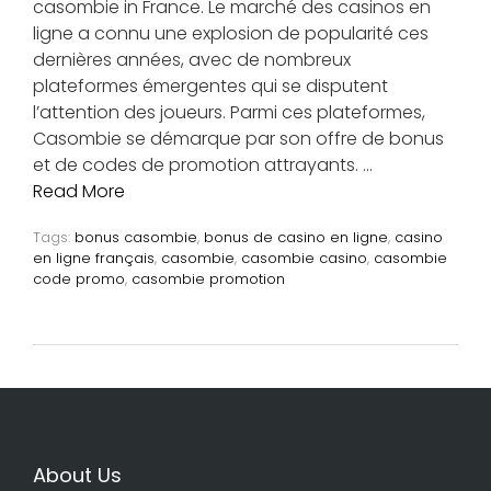
casombie in France. Le marché des casinos en
ligne a connu une explosion de popularité ces
dernières années, avec de nombreux
plateformes émergentes qui se disputent
l’attention des joueurs. Parmi ces plateformes,
Casombie se démarque par son offre de bonus
et de codes de promotion attrayants. …
Read More
Tags:
bonus casombie
,
bonus de casino en ligne
,
casino
en ligne français
,
casombie
,
casombie casino
,
casombie
code promo
,
casombie promotion
About Us