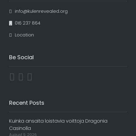
info@kulenrevealed.org
016 237 864
Location
Be Social
Recent Posts
Kuinka ansaita loistavia voittoja Dragonia
Casinolla
August 9, 2026