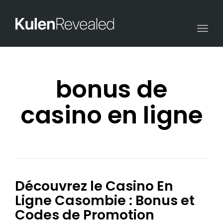
Togg
navi
bonus de
casino en ligne
Découvrez le Casino En
Ligne Casombie : Bonus et
Codes de Promotion