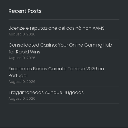
Recent Posts
Licenze e reputazione dei casinò non AAMS
August 10, 2026
Consolidated Casino: Your Online Gaming Hub
for Rapid Wins
August 10, 2026
Excelentes Bonos Carente Tanque 2026 en
Portugal
August 10, 2026
Tragamonedas Aunque Jugadas
August 10, 2026