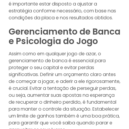
é importante estar disposto a ajustar a
estratégia conforme necessário, com base nas
condições da placa e nos resultados obtidos.
Gerenciamento de Banca
e Psicologia do Jogo
Assim como em qualquer jogo de azar, o
gerenciamento de banca é essencial para
proteger o seu capital e evitar perdas
significativas. Definir um orçamento claro antes
de começar a jogar, e aderir a ele rigorosamente,
é crucial. Evitar a tentação de perseguir perdas,
ou seja, aumentar suas apostas na esperança
de recuperar o dinheiro perdido, é fundamental
para manter o controle da situação. Estabelecer
um limite de ganhos também é uma boa prática,
para garantir que você saiba quando parar e