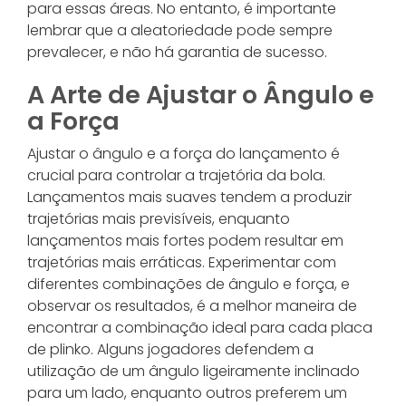
para essas áreas. No entanto, é importante
lembrar que a aleatoriedade pode sempre
prevalecer, e não há garantia de sucesso.
A Arte de Ajustar o Ângulo e
a Força
Ajustar o ângulo e a força do lançamento é
crucial para controlar a trajetória da bola.
Lançamentos mais suaves tendem a produzir
trajetórias mais previsíveis, enquanto
lançamentos mais fortes podem resultar em
trajetórias mais erráticas. Experimentar com
diferentes combinações de ângulo e força, e
observar os resultados, é a melhor maneira de
encontrar a combinação ideal para cada placa
de plinko. Alguns jogadores defendem a
utilização de um ângulo ligeiramente inclinado
para um lado, enquanto outros preferem um