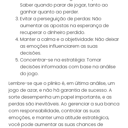
Saber quando parar de jogar, tanto ao
ganhar quanto ao perder.
Evitar a perseguição de perdas: Não
aumentar as apostas na esperança de
recuperar o dinheiro perdido.
Manter a calma e a objetividade: Não deixar
as emoções influenciarem as suas
decisões.
Concentrar-se na estratégia: Tomar
decisões informadas com base na análise
do jogo.
Lembre-se que o plinko é, em última análise, um
jogo de azar, e não há garantia de sucesso. A
sorte desempenha um papel importante, e as
perdas são inevitáveis. Ao gerenciar a sua banca
com responsabilidade, controlar as suas
emoções, e manter uma atitude estratégica,
você pode aumentar as suas chances de