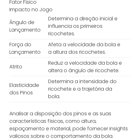
Fator Físico
Impacto no Jogo
Determina a direção inicial e
Ângulo de
influencia os primeiros
Lançamento
ricochetes.
Força do
Afeta a velocidade da bola e
Lançamento
a altura dos ricochetes.
Reduz a velocidade da bola e
Atrito
altera o ângulo de ricochete.
Determina a intensidade do
Elasticidade
ricochete e a trajetória da
dos Pinos
bola.
Analisar a disposição dos pinos e as suas
características físicas, como altura,
espaçamento e material, pode fornecer insights
valiosos sobre o comportamento da bola.