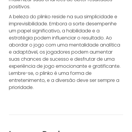
positivos.
A beleza do plinko reside na sua simplicidade e
imprevisibilidade. Embora a sorte desempenhe
um papel significativo, a habilidade e a
estratégia podem influenciar o resultado. Ao
abordar o jogo com uma mentalidade analítica
e adaptável, os jogadores podem aumentar
suas chances de sucesso e desfrutar de uma
experiência de jogo emocionante e gratificante.
Lembre-se, o plinko é uma forma de
entretenimento, e a diversão deve ser sempre a
prioridade.