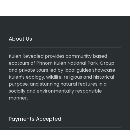
About Us
Kulen Revealed provides community based
ecotours of Phnom Kulen National Park. Group
and private tours led by local guides showcase
Kulen’s ecology, wildlife, religious and historical
purpose, and stunning natural features in a
socially and environmentally responsible
manner.
Payments Accepted