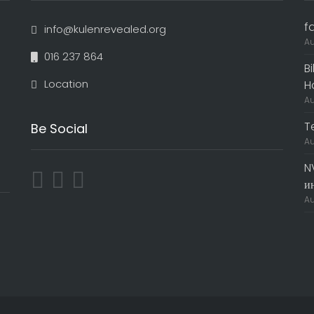
f
info@kulenrevealed.org
Au
016 237 864
B
Location
H
Au
T
Be Social
Au
N
и
Au