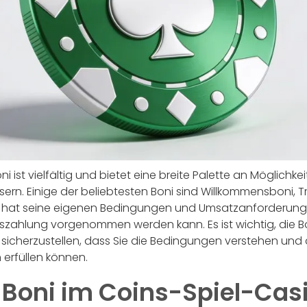
i ist vielfältig und bietet eine breite Palette an Möglichke
ssern. Einige der beliebtesten Boni sind Willkommensboni, 
us hat seine eigenen Bedingungen und Umsatzanforderungen
uszahlung vorgenommen werden kann. Es ist wichtig, die
m sicherzustellen, dass Sie die Bedingungen verstehen und 
erfüllen können.
 Boni im Coins-Spiel-Cas