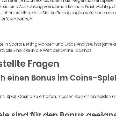
ariieren je nach Bonus, aber in der Regel müssen Spiele
r sie eine Auszahlung vornehmen können. Es ist wichtig,
m sicherzustellen, dass Sie die Bedingungen verstehen und 
erfüllen können.
erte in Sports Betting Märkten und Odds Analyse, hat jahrel
volle Einblicke in die Welt der Online-Casinos.
stellte Fragen
ch einen Bonus im Coins-Spie
ns-Spiel-Casino zu erhalten, müssen Sie sich anmelden u
le sind für den Bonus geeign