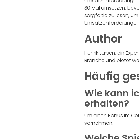
Umsatzanforderungen v
30 Mal umsetzen, bevo
sorgfältig zu lesen, u
Umsatzanforderungen 
Author
Henrik Larsen, ein Exp
Branche und bietet wert
Häufig ge
Wie kann i
erhalten?
Um einen Bonus im Coi
vornehmen.
Welche Spie