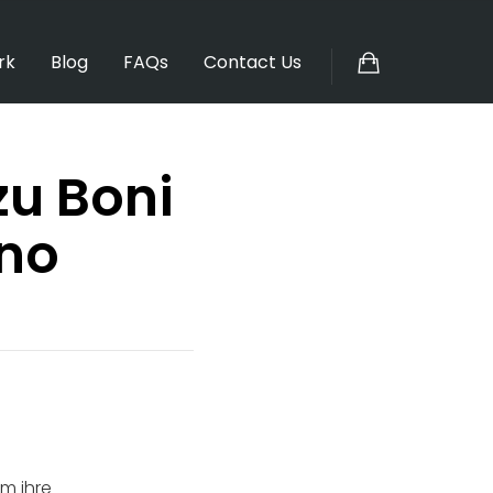
rk
Blog
FAQs
Contact Us
zu Boni
ino
um ihre