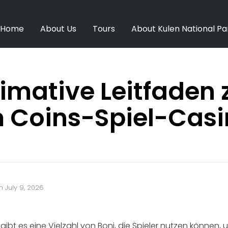
Home
About Us
Tours
About Kulen National Pa
timative Leitfaden 
 Coins-Spiel-Cas
n
July 9, 2026
ibt es eine Vielzahl von Boni, die Spieler nutzen können, 