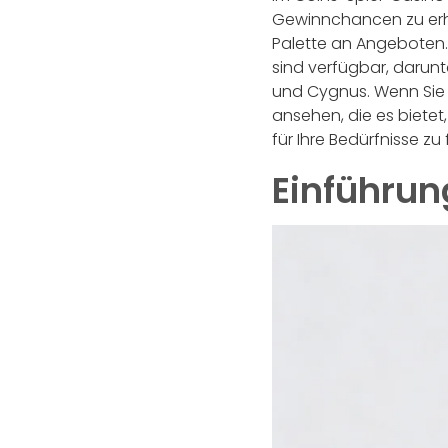
Gewinnchancen zu erhö
Palette an Angeboten.
sind verfügbar, darunt
und Cygnus. Wenn Sie s
ansehen, die es bietet
für Ihre Bedürfnisse zu 
Einführun