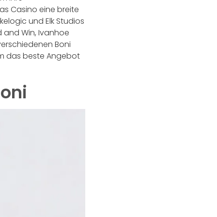
s Casino eine breite
elogic und Elk Studios
ld and Win, Ivanhoe
 verschiedenen Boni
um das beste Angebot
Boni