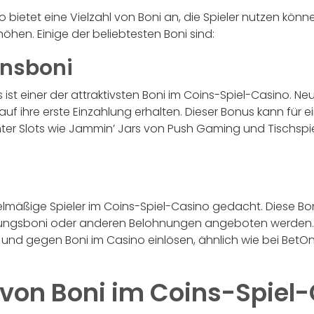
 bietet eine Vielzahl von Boni an, die Spieler nutzen könne
hen. Einige der beliebtesten Boni sind:
nsboni
ist einer der attraktivsten Boni im Coins-Spiel-Casino. 
uf ihre erste Einzahlung erhalten. Dieser Bonus kann für e
ter Slots wie Jammin’ Jars von Push Gaming und Tischspie
elmäßige Spieler im Coins-Spiel-Casino gedacht. Diese Bo
hlungsboni oder anderen Belohnungen angeboten werden. 
nd gegen Boni im Casino einlösen, ähnlich wie bei BetOn
 von Boni im Coins-Spiel