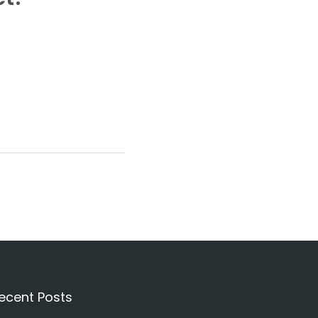
ecent Posts