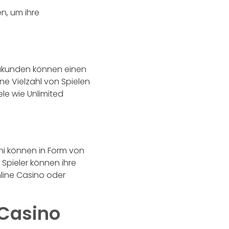
n, um ihre
Neukunden können einen
ine Vielzahl von Spielen
le wie Unlimited
ni können in Form von
Spieler können ihre
line Casino oder
-Casino