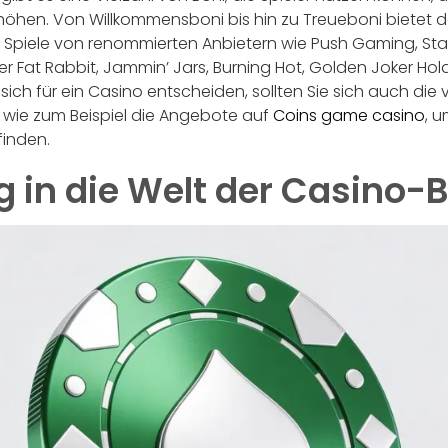
hen. Von Willkommensboni bis hin zu Treueboni bietet da
 Spiele von renommierten Anbietern wie Push Gaming, Stak
er Fat Rabbit, Jammin’ Jars, Burning Hot, Golden Joker Ho
ich für ein Casino entscheiden, sollten Sie sich auch die
, wie zum Beispiel die Angebote auf
Coins game casino
, 
finden.
g in die Welt der Casino-