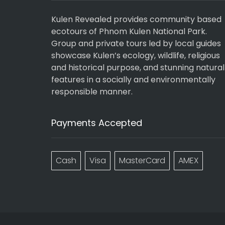
Kulen Revealed provides community based
ecotours of Phnom Kulen National Park.
Group and private tours led by local guides
showcase Kulen’s ecology, wildlife, religious
and historical purpose, and stunning natural
features in a socially and environmentally
responsible manner.
Payments Accepted
Cash
Visa
MasterCard
AMEX