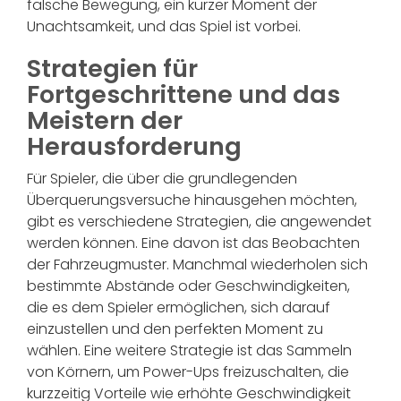
falsche Bewegung, ein kurzer Moment der
Unachtsamkeit, und das Spiel ist vorbei.
Strategien für
Fortgeschrittene und das
Meistern der
Herausforderung
Für Spieler, die über die grundlegenden
Überquerungsversuche hinausgehen möchten,
gibt es verschiedene Strategien, die angewendet
werden können. Eine davon ist das Beobachten
der Fahrzeugmuster. Manchmal wiederholen sich
bestimmte Abstände oder Geschwindigkeiten,
die es dem Spieler ermöglichen, sich darauf
einzustellen und den perfekten Moment zu
wählen. Eine weitere Strategie ist das Sammeln
von Körnern, um Power-Ups freizuschalten, die
kurzzeitig Vorteile wie erhöhte Geschwindigkeit