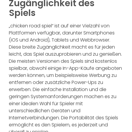
Zugänglichkeit des
Spiels
„chicken road spiel“ ist auf einer Vielzahl von
Plattformen verfügbar, darunter Smartphones
(iOS und Android), Tablets und Webbrowser.
Diese breite Zugänglichkeit macht es für jeden
leicht, das Spiel auszuprobieren und zu genießen.
Die meisten Versionen des Spiels sind kostenlos
spielbar, obwohl einige In-App-Käufe angeboten
werden können, um beispielsweise Werbung zu
entfernen oder zusätzliche Power-Ups zu
erwerben. Die einfache Installation und die
geringen Systemanforderungen machen es zu
einer idealen Wahl für Spieler mit
unterschiedlichen Geräten und
Internetverbindungen. Die Portabilität des Spiels
ermöglicht es den Spielern, es jederzeit und
überall zu spielen.