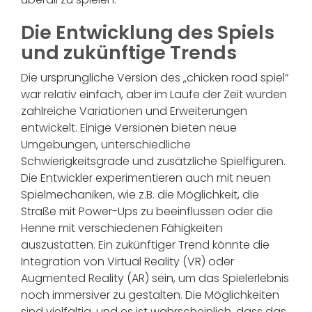
Die Entwicklung des Spiels
und zukünftige Trends
Die ursprüngliche Version des „chicken road spiel“
war relativ einfach, aber im Laufe der Zeit wurden
zahlreiche Variationen und Erweiterungen
entwickelt. Einige Versionen bieten neue
Umgebungen, unterschiedliche
Schwierigkeitsgrade und zusätzliche Spielfiguren.
Die Entwickler experimentieren auch mit neuen
Spielmechaniken, wie z.B. die Möglichkeit, die
Straße mit Power-Ups zu beeinflussen oder die
Henne mit verschiedenen Fähigkeiten
auszustatten. Ein zukünftiger Trend könnte die
Integration von Virtual Reality (VR) oder
Augmented Reality (AR) sein, um das Spielerlebnis
noch immersiver zu gestalten. Die Möglichkeiten
sind vielfältig, und es ist wahrscheinlich, dass das