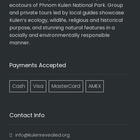
ecotours of Phnom Kulen National Park. Group
and private tours led by local guides showcase
Kulen’s ecology, wildlife, religious and historical
purpose, and stunning natural features in a
socially and environmentally responsible
manner.
Payments Accepted
Cash
Visa
MasterCard
AMEX
Contact Info
info@kulenrevealed.org