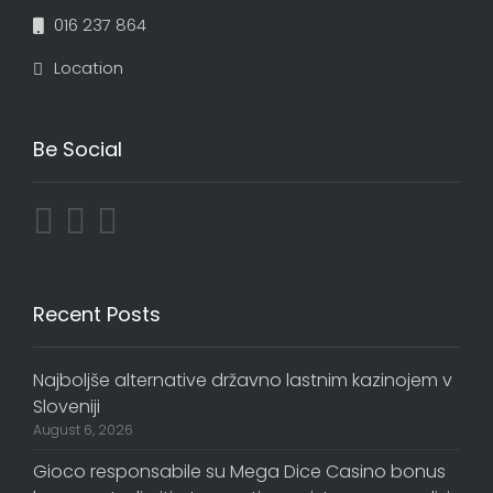
016 237 864
Location
Be Social
Recent Posts
Najboljše alternative državno lastnim kazinojem v
Sloveniji
August 6, 2026
Gioco responsabile su Mega Dice Casino bonus