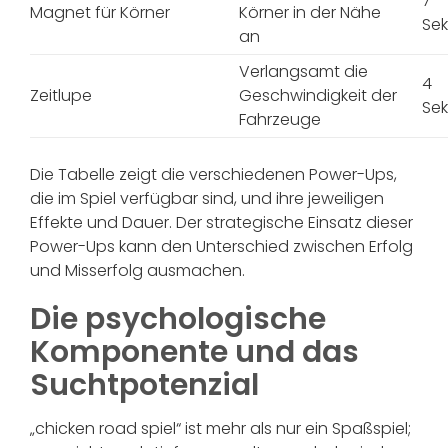
7
Magnet für Körner
Körner in der Nähe
Se
an
Verlangsamt die
4
Zeitlupe
Geschwindigkeit der
Se
Fahrzeuge
Die Tabelle zeigt die verschiedenen Power-Ups,
die im Spiel verfügbar sind, und ihre jeweiligen
Effekte und Dauer. Der strategische Einsatz dieser
Power-Ups kann den Unterschied zwischen Erfolg
und Misserfolg ausmachen.
Die psychologische
Komponente und das
Suchtpotenzial
„chicken road spiel“ ist mehr als nur ein Spaßspiel;