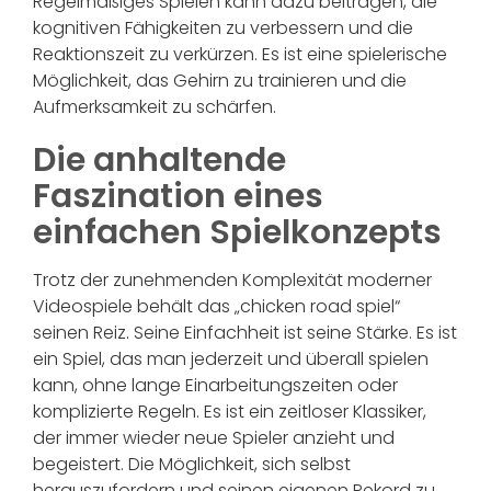
Regelmäßiges Spielen kann dazu beitragen, die
kognitiven Fähigkeiten zu verbessern und die
Reaktionszeit zu verkürzen. Es ist eine spielerische
Möglichkeit, das Gehirn zu trainieren und die
Aufmerksamkeit zu schärfen.
Die anhaltende
Faszination eines
einfachen Spielkonzepts
Trotz der zunehmenden Komplexität moderner
Videospiele behält das „chicken road spiel“
seinen Reiz. Seine Einfachheit ist seine Stärke. Es ist
ein Spiel, das man jederzeit und überall spielen
kann, ohne lange Einarbeitungszeiten oder
komplizierte Regeln. Es ist ein zeitloser Klassiker,
der immer wieder neue Spieler anzieht und
begeistert. Die Möglichkeit, sich selbst
herauszufordern und seinen eigenen Rekord zu