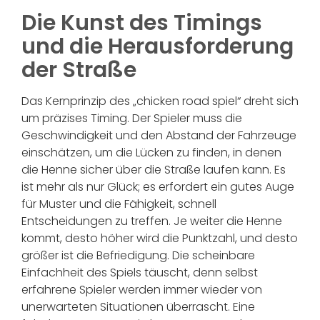
Die Kunst des Timings
und die Herausforderung
der Straße
Das Kernprinzip des „chicken road spiel“ dreht sich
um präzises Timing. Der Spieler muss die
Geschwindigkeit und den Abstand der Fahrzeuge
einschätzen, um die Lücken zu finden, in denen
die Henne sicher über die Straße laufen kann. Es
ist mehr als nur Glück; es erfordert ein gutes Auge
für Muster und die Fähigkeit, schnell
Entscheidungen zu treffen. Je weiter die Henne
kommt, desto höher wird die Punktzahl, und desto
größer ist die Befriedigung. Die scheinbare
Einfachheit des Spiels täuscht, denn selbst
erfahrene Spieler werden immer wieder von
unerwarteten Situationen überrascht. Eine