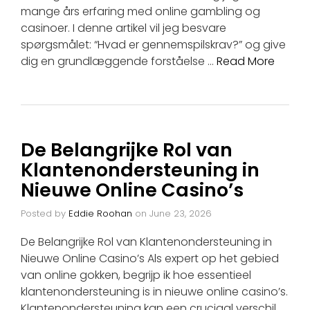
mange års erfaring med online gambling og
casinoer. I denne artikel vil jeg besvare
spørgsmålet: “Hvad er gennemspilskrav?” og give
dig en grundlæggende forståelse …
Read More
De Belangrijke Rol van
Klantenondersteuning in
Nieuwe Online Casino’s
Posted by
Eddie Roohan
on
June 23, 2026
De Belangrijke Rol van Klantenondersteuning in
Nieuwe Online Casino’s Als expert op het gebied
van online gokken, begrijp ik hoe essentieel
klantenondersteuning is in nieuwe online casino’s.
Klantenondersteuning kan een cruciaal verschil