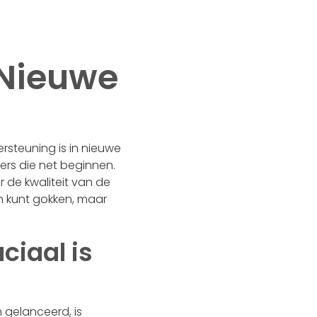
 Nieuwe
ersteuning is in nieuwe
ers die net beginnen.
r de kwaliteit van de
en kunt gokken, maar
iaal is
 gelanceerd, is