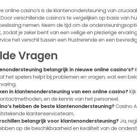
e online casino’s is de klantenondersteuning van cruciaa
 Door verschillende casino’s te vergelijken op basis van h
eslissing nemen. Neem de tijd om de ondersteuningsopt
 zodat je zeker bent van een veilige en plezierige ervaring
ervice het verschil tussen een frustrerende en een bevred
lde Vragen
nondersteuning belangrijk in nieuwe online casino’s?
K
at het spelers helpt bij problemen en vragen, wat een bela
varing.
ken in klantenondersteuning van een online casino?
Kijk
contactmethoden, en de kennis van het personeel.
sino’s hebben de beste klantenondersteuning?
Casino A
tstekende klantenserviceteam.
erschillen belangrijk voor klantenondersteuning?
Ja, reg
ebben op de beschikbaarheid en kwaliteit van de onderst