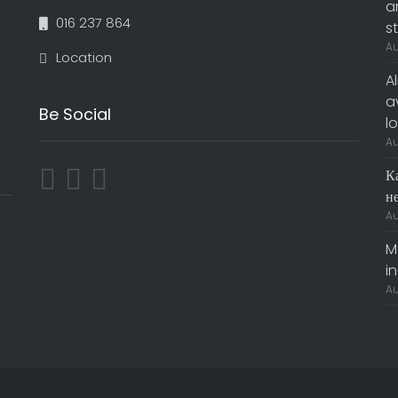
a
016 237 864
s
Au
Location
A
a
Be Social
l
Au
К
н
Au
M
i
Au