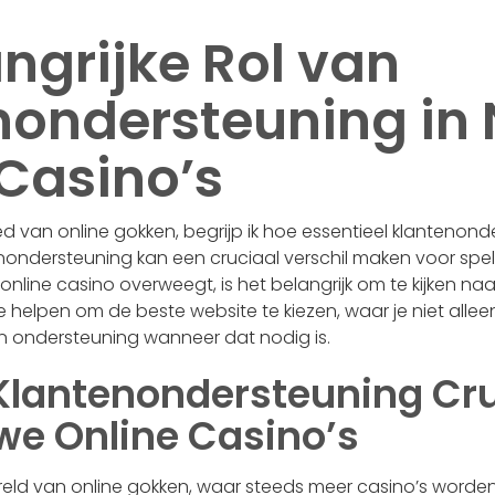
ngrijke Rol van
nondersteuning in
 Casino’s
ed van online gokken, begrijp ik hoe essentieel klantenond
enondersteuning kan een cruciaal verschil maken voor spel
nline casino overweegt, is het belangrijk om te kijken naa
 je helpen om de beste website te kiezen, waar je niet alle
n ondersteuning wanneer dat nodig is.
antenondersteuning Cruc
we Online Casino’s
reld van online gokken, waar steeds meer casino’s worden