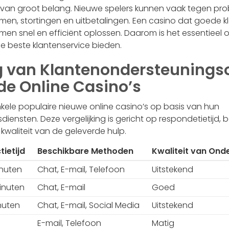
 van groot belang. Nieuwe spelers kunnen vaak tegen p
lemen, stortingen en uitbetalingen. Een casino dat goede
men snel en efficiënt oplossen. Daarom is het essentieel
de beste klantenservice bieden.
ng van Klantenondersteunings
de Online Casino’s
 enkele populaire nieuwe online casino’s op basis van hun
iensten. Deze vergelijking is gericht op respondetietijd,
waliteit van de geleverde hulp.
tietijd
Beschikbare Methoden
Kwaliteit van Ond
inuten
Chat, E-mail, Telefoon
Uitstekend
inuten
Chat, E-mail
Goed
nuten
Chat, E-mail, Social Media
Uitstekend
E-mail, Telefoon
Matig