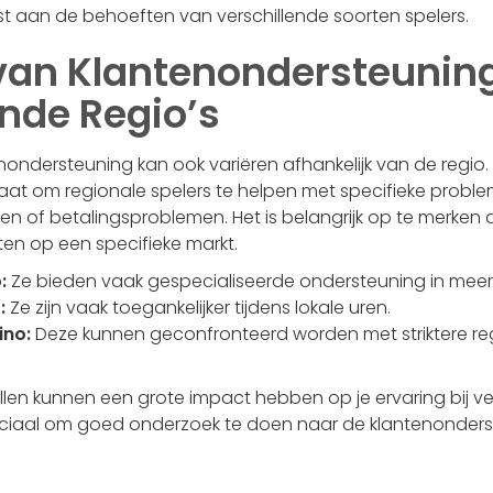
t aan de behoeften van verschillende soorten spelers.
 van Klantenondersteuning
ende Regio’s
enondersteuning kan ook variëren afhankelijk van de regio
 staat om regionale spelers te helpen met specifieke proble
en of betalingsproblemen. Het is belangrijk op te merken 
hten op een specifieke markt.
:
Ze bieden vaak gespecialiseerde ondersteuning in meer
:
Ze zijn vaak toegankelijker tijdens lokale uren.
ino:
Deze kunnen geconfronteerd worden met striktere re
llen kunnen een grote impact hebben op je ervaring bij ve
ruciaal om goed onderzoek te doen naar de klantenonderst