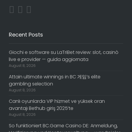
Recent Posts
Giochi e software su LaTriBet review: slot, casinò
live e provider — guida aggiornata
August 8, 2026
Attain ultimate winnings in BC 게임’s elite
gambling selection
August 8, 2026
Canlı oyunlarda VIP hizmet ve yüksek oran
avantajı Bethub giriş 2025’te
August 8, 2026
So funktioniert BC.Game Casino DE: Anmeldung,