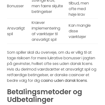
Strenge krav,
tilbud, men
Bonusser
men færre skjulte
ofte med
betingelser
høje krav
Kræver
Kan mangle
Ansvarligt
implementering
disse
spil
af værktøjer til
værktøjer
ansvarligt spil
Som spiller skal du overveje, om du er villig til at
tage risikoen for mere lukrative bonusser i jagten
på gevinster, hvilket ofte ses uden dansk licens.
Hvis du derimod værdsætter et ansvarligt spil og
retfærdige betingelser, er danske casinoer et
bedre valg for dig
casino uden dansk licens
.
Betalingsmetoder og
Udbetalinger