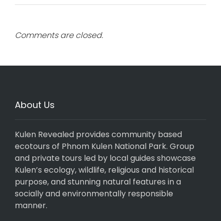
Comments are closed.
About Us
Kulen Revealed provides community based
ecotours of Phnom Kulen National Park. Group
and private tours led by local guides showcase
Kulen’s ecology, wildlife, religious and historical
purpose, and stunning natural features in a
socially and environmentally responsible
manner.