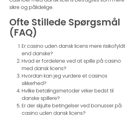
sikre og pålidelige.
Ofte Stillede Spørgsmål
(FAQ)
Er casino uden dansk licens mere risikofyldt
end danske?
Hvad er fordelene ved at spille på casino
med dansk licens?
Hvordan kan jeg vurdere et casinos
sikkerhed?
Hvilke betalingsmetoder virker bedst til
danske spillere?
Er der skjulte betingelser ved bonusser på
casino uden dansk licens?