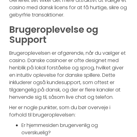
Generelt set virker det mere attraktivt at vælge et
casino med dansk licens for at få hurtige, sikre og
gebyrfrie transaktioner.
Brugeroplevelse og
Support
Brugeroplevelsen er afgørende, når du vælger et
casino. Danske casinoer er ofte designet med
henblik på lokal forståelse og sprog, hvilket giver
en intuitiv oplevelse for danske spillere. Dette
inkluderer også kundesupport, som oftest er
tilgængelig på dansk, og der er flere kanaler at
henvende sig til, såsom live chat og telefon.
Her er nogle punkter, som du bør overveje i
forhold til brugeroplevelsen:
Er hjemmesiden brugervenlig og
overskuelig?