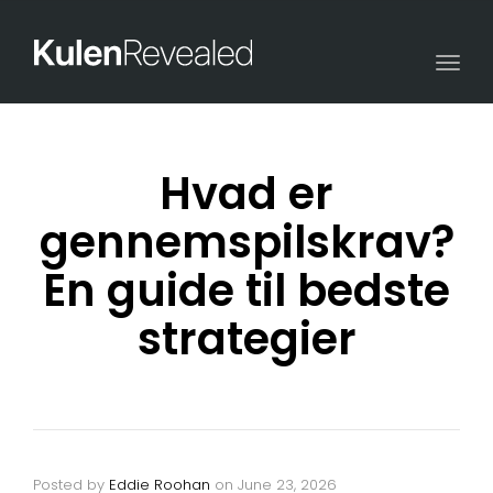
Togg
navi
Hvad er
gennemspilskrav?
En guide til bedste
strategier
Posted by
Eddie Roohan
on
June 23, 2026