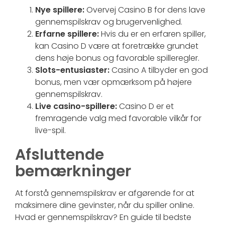
Nye spillere:
Overvej Casino B for dens lave
gennemspilskrav og brugervenlighed.
Erfarne spillere:
Hvis du er en erfaren spiller,
kan Casino D være at foretrække grundet
dens høje bonus og favorable spilleregler.
Slots-entusiaster:
Casino A tilbyder en god
bonus, men vær opmærksom på højere
gennemspilskrav.
Live casino-spillere:
Casino D er et
fremragende valg med favorable vilkår for
live-spil.
Afsluttende
bemærkninger
At forstå gennemspilskrav er afgørende for at
maksimere dine gevinster, når du spiller online.
Hvad er gennemspilskrav? En guide til bedste