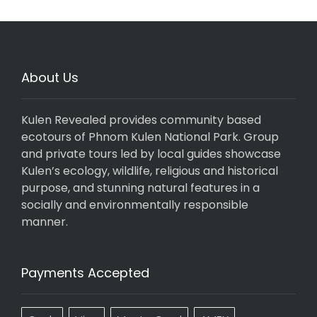
About Us
Kulen Revealed provides community based
ecotours of Phnom Kulen National Park. Group
and private tours led by local guides showcase
Kulen’s ecology, wildlife, religious and historical
purpose, and stunning natural features in a
socially and environmentally responsible
manner.
Payments Accepted