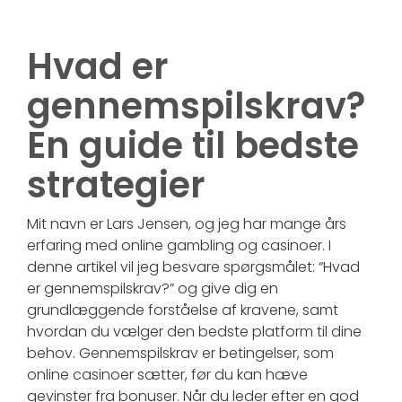
Hvad er
gennemspilskrav?
En guide til bedste
strategier
Mit navn er Lars Jensen, og jeg har mange års
erfaring med online gambling og casinoer. I
denne artikel vil jeg besvare spørgsmålet: “Hvad
er gennemspilskrav?” og give dig en
grundlæggende forståelse af kravene, samt
hvordan du vælger den bedste platform til dine
behov. Gennemspilskrav er betingelser, som
online casinoer sætter, før du kan hæve
gevinster fra bonuser. Når du leder efter en god