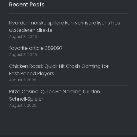
Recent Posts
Hvordan norske spillere kan verifisere lisens hos
utstederen direkte
August 8, 2026
favorite article 389097
August 8, 2026
Chicken Road: Quick‑Hit Crash Gaming for
Fast‑Paced Players
August 7, 2026
Ritzo Casino: Quick‑Hit Gaming für den
Schnell‑Spieler
August 7, 2026