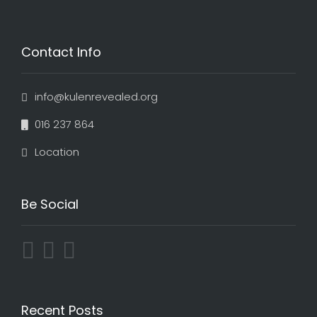
Contact Info
info@kulenrevealed.org
016 237 864
Location
Be Social
Recent Posts