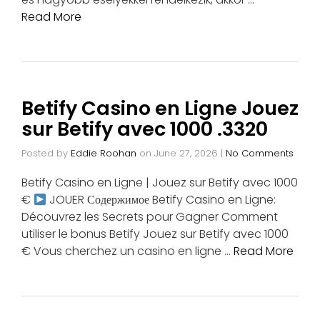
Read More
Betify Casino en Ligne Jouez
sur Betify avec 1000 .3320
Posted by
Eddie Roohan
on
June 27, 2026
|
No Comments
Betify Casino en Ligne | Jouez sur Betify avec 1000
€
JOUER Содержимое Betify Casino en Ligne:
Découvrez les Secrets pour Gagner Comment
utiliser le bonus Betify Jouez sur Betify avec 1000
€ Vous cherchez un casino en ligne …
Read More