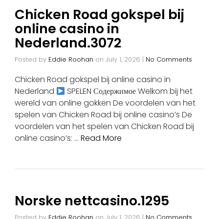
Chicken Road gokspel bij
online casino in
Nederland.3072
Posted by
Eddie Roohan
on
July 1, 2026
|
No Comments
Chicken Road gokspel bij online casino in
Nederland
SPELEN Содержимое Welkom bij het
wereld van online gokken De voordelen van het
spelen van Chicken Road bij online casino’s De
voordelen van het spelen van Chicken Road bij
online casino’s: …
Read More
Norske nettcasino.1295
Posted by
Eddie Roohan
on
July 1, 2026
|
No Comments