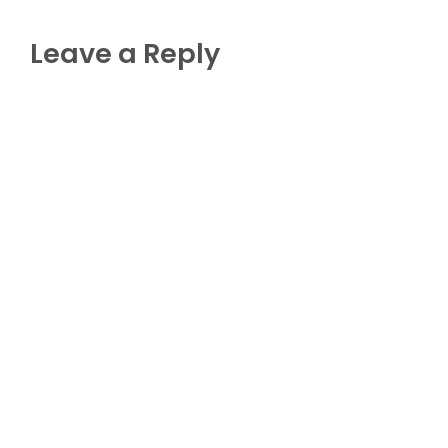
Leave a Reply