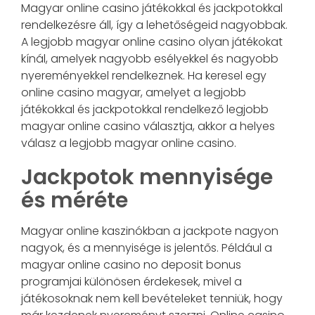
Magyar online casino játékokkal és jackpotokkal
rendelkezésre áll, így a lehetőségeid nagyobbak.
A legjobb magyar online casino olyan játékokat
kínál, amelyek nagyobb esélyekkel és nagyobb
nyereményekkel rendelkeznek. Ha keresel egy
online casino magyar, amelyet a legjobb
játékokkal és jackpotokkal rendelkező legjobb
magyar online casino választja, akkor a helyes
válasz a legjobb magyar online casino.
Jackpotok mennyisége
és méréte
Magyar online kaszinókban a jackpote nagyon
nagyok, és a mennyisége is jelentős. Például a
magyar online casino no deposit bonus
programjai különösen érdekesek, mivel a
játékosoknak nem kell bevételeket tenniük, hogy