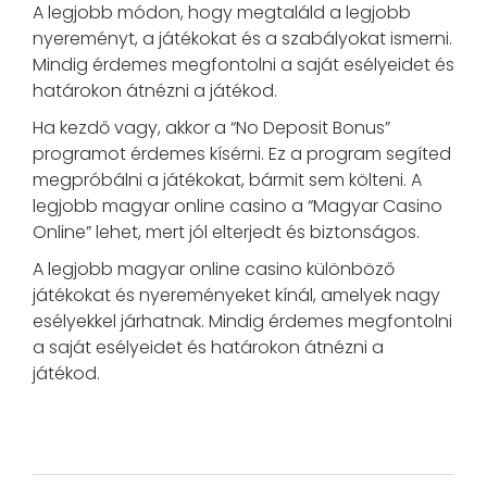
A legjobb módon, hogy megtaláld a legjobb
nyereményt, a játékokat és a szabályokat ismerni.
Mindig érdemes megfontolni a saját esélyeidet és
határokon átnézni a játékod.
Ha kezdő vagy, akkor a “No Deposit Bonus”
programot érdemes kísérni. Ez a program segíted
megpróbálni a játékokat, bármit sem költeni. A
legjobb magyar online casino a “Magyar Casino
Online” lehet, mert jól elterjedt és biztonságos.
A legjobb magyar online casino különböző
játékokat és nyereményeket kínál, amelyek nagy
esélyekkel járhatnak. Mindig érdemes megfontolni
a saját esélyeidet és határokon átnézni a
játékod.