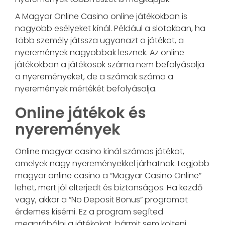
A Magyar Online Casino online játékokban is
nagyobb esélyeket kínál. Például a slotokban, ha
több személy játssza ugyanazt a játékot, a
nyeremények nagyobbak lesznek. Az online
játékokban a játékosok száma nem befolyásolja
a nyereményeket, de a számok száma a
nyeremények mértékét befolyásolja.
Online játékok és
nyeremények
Online magyar casino kínál számos játékot,
amelyek nagy nyereményekkel járhatnak. Legjobb
magyar online casino a “Magyar Casino Online”
lehet, mert jól elterjedt és biztonságos. Ha kezdő
vagy, akkor a “No Deposit Bonus” programot
érdemes kísérni. Ez a program segíted
megpróbálni a játékokat, bármit sem költeni.