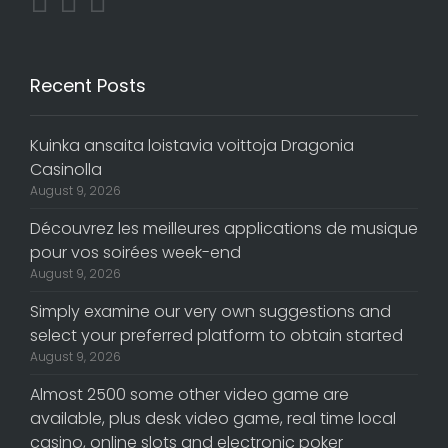
Recent Posts
Kuinka ansaita loistavia voittoja Dragonia
Casinolla
August 9, 2026
Découvrez les meilleures applications de musique
pour vos soirées week-end
August 9, 2026
Simply examine our very own suggestions and
select your preferred platform to obtain started
August 9, 2026
Almost 2500 some other video game are
available, plus desk video game, real time local
casino, online slots and electronic poker