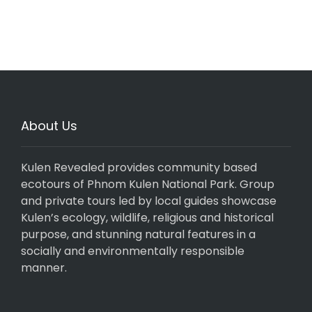
About Us
Kulen Revealed provides community based
ecotours of Phnom Kulen National Park. Group
and private tours led by local guides showcase
Kulen’s ecology, wildlife, religious and historical
purpose, and stunning natural features in a
socially and environmentally responsible
manner.