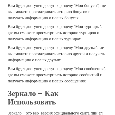
Вам будет доступен доступ к разделу “Мои бонусы”, где
вы сможете просматривать историю бонусов и
получать информацию о новых бонусах.
Вам будет доступен доступ к разделу “Мои турниры”,
где вы сможете просматривать историю турниров и
получать информацию о новых турнирах.
Вам будет доступен доступ к разделу “Мои друзья”, где
вы сможете просматривать историю друзей и получать
информацию о новых друзьях.
Вам будет доступен доступ к разделу “Мои сообщения”,
где вы сможете просматривать историю сообщений и
получать информацию о новых сообщениях.
Зеркало – Как
Использовать
Зеркало – это веб-версия официального сайта
пин ап