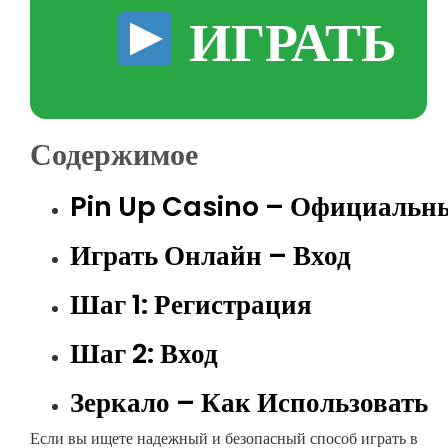
ИГРАТЬ
Содержимое
Pin Up Casino – Официальн
Играть Онлайн – Вход
Шаг 1: Регистрация
Шаг 2: Вход
Зеркало – Как Использовать
Если вы ищете надежный и безопасный способ играть в