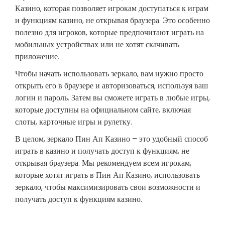
Казино, которая позволяет игрокам доступаться к играм
и функциям казино, не открывая браузера. Это особенно
полезно для игроков, которые предпочитают играть на
мобильных устройствах или не хотят скачивать
приложение.
Чтобы начать использовать зеркало, вам нужно просто
открыть его в браузере и авторизоваться, используя ваш
логин и пароль. Затем вы сможете играть в любые игры,
которые доступны на официальном сайте, включая
слоты, карточные игры и рулетку.
В целом, зеркало Пин Ап Казино – это удобный способ
играть в казино и получать доступ к функциям, не
открывая браузера. Мы рекомендуем всем игрокам,
которые хотят играть в Пин Ап Казино, использовать
зеркало, чтобы максимизировать свои возможности и
получать доступ к функциям казино.