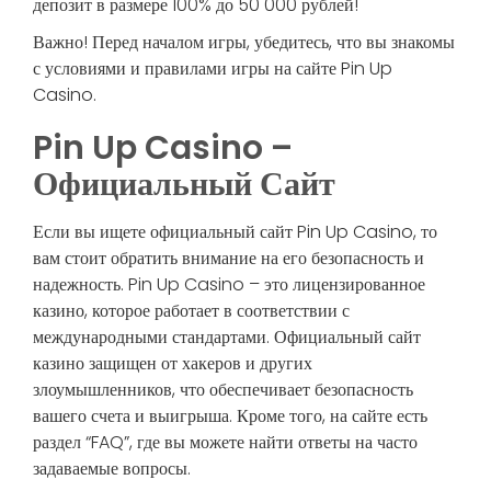
депозит в размере 100% до 50 000 рублей!
Важно! Перед началом игры, убедитесь, что вы знакомы
с условиями и правилами игры на сайте Pin Up
Casino.
Pin Up Casino –
Официальный Сайт
Если вы ищете официальный сайт Pin Up Casino, то
вам стоит обратить внимание на его безопасность и
надежность. Pin Up Casino – это лицензированное
казино, которое работает в соответствии с
международными стандартами. Официальный сайт
казино защищен от хакеров и других
злоумышленников, что обеспечивает безопасность
вашего счета и выигрыша. Кроме того, на сайте есть
раздел “FAQ”, где вы можете найти ответы на часто
задаваемые вопросы.