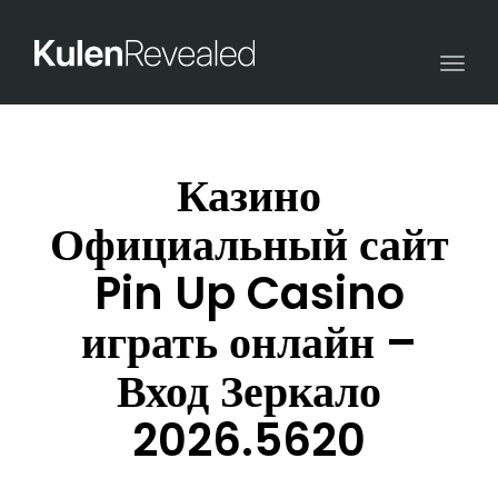
Togg
navi
Казино
Официальный сайт
Pin Up Casino
играть онлайн –
Вход Зеркало
2026.5620