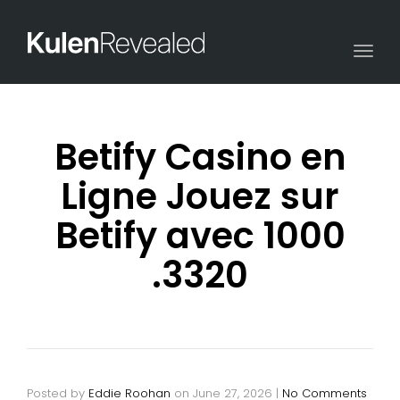
Togg
navi
Betify Casino en
Ligne Jouez sur
Betify avec 1000
.3320
Posted by
Eddie Roohan
on
June 27, 2026
|
No Comments