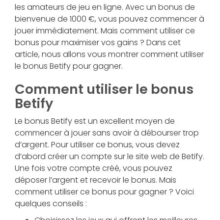
les amateurs de jeu en ligne. Avec un bonus de
bienvenue de 1000 €, vous pouvez commencer à
jouer immédiatement. Mais comment utiliser ce
bonus pour maximiser vos gains ? Dans cet
article, nous allons vous montrer comment utiliser
le bonus Betify pour gagner.
Comment utiliser le bonus
Betify
Le bonus Betify est un excellent moyen de
commencer à jouer sans avoir à débourser trop
d’argent. Pour utiliser ce bonus, vous devez
d’abord créer un compte sur le site web de Betify.
Une fois votre compte créé, vous pouvez
déposer l’argent et recevoir le bonus. Mais
comment utiliser ce bonus pour gagner ? Voici
quelques conseils :