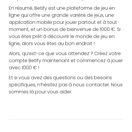
En résumé, Betify est une plateforme de jeu en
ligne qui offre une grande variété de jeux, une
application mobile pour jouer partout et à tout
moment, et un bonus de bienvenue de 1000 €. Si
vous êtes prêt à découvrir le monde de jeu en
ligne, alors vous êtes au bon endroit !
Alors, qu’est-ce que vous attendez ? Créez votre
compte Betify maintenant et commencez à jouer
avec 1000 € !
Et si vous avez des questions ou des besoins
spécifiques, n’hésitez pas à nous contacter. Nous
sommes là pour vous aider.