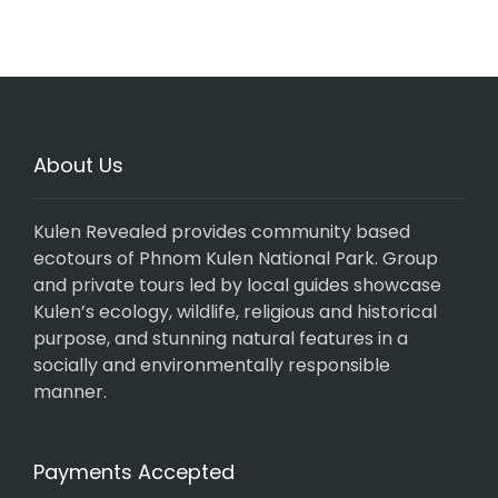
About Us
Kulen Revealed provides community based
ecotours of Phnom Kulen National Park. Group
and private tours led by local guides showcase
Kulen’s ecology, wildlife, religious and historical
purpose, and stunning natural features in a
socially and environmentally responsible
manner.
Payments Accepted