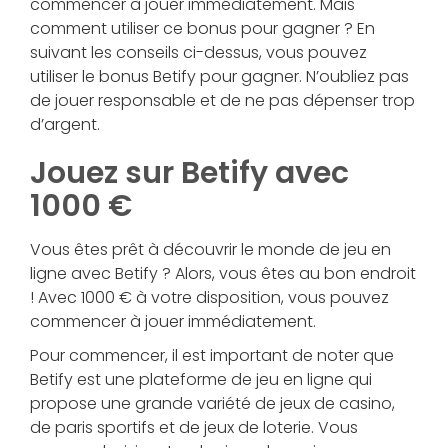
commencer à jouer immédiatement. Mais
comment utiliser ce bonus pour gagner ? En
suivant les conseils ci-dessus, vous pouvez
utiliser le bonus Betify pour gagner. N’oubliez pas
de jouer responsable et de ne pas dépenser trop
d’argent.
Jouez sur Betify avec
1000 €
Vous êtes prêt à découvrir le monde de jeu en
ligne avec Betify ? Alors, vous êtes au bon endroit
! Avec 1000 € à votre disposition, vous pouvez
commencer à jouer immédiatement.
Pour commencer, il est important de noter que
Betify est une plateforme de jeu en ligne qui
propose une grande variété de jeux de casino,
de paris sportifs et de jeux de loterie. Vous