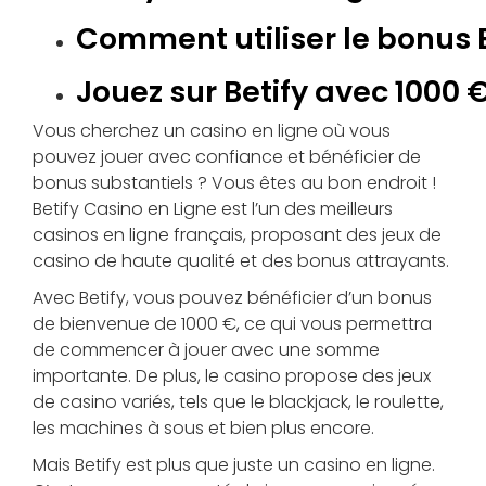
Comment utiliser le bonus B
Jouez sur Betify avec 1000 
Vous cherchez un casino en ligne où vous
pouvez jouer avec confiance et bénéficier de
bonus substantiels ? Vous êtes au bon endroit !
Betify Casino en Ligne est l’un des meilleurs
casinos en ligne français, proposant des jeux de
casino de haute qualité et des bonus attrayants.
Avec Betify, vous pouvez bénéficier d’un bonus
de bienvenue de 1000 €, ce qui vous permettra
de commencer à jouer avec une somme
importante. De plus, le casino propose des jeux
de casino variés, tels que le blackjack, le roulette,
les machines à sous et bien plus encore.
Mais Betify est plus que juste un casino en ligne.