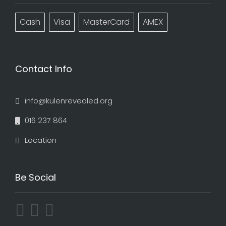
Cash
Visa
MasterCard
AMEX
Contact Info
info@kulenrevealed.org
016 237 864
Location
Be Social