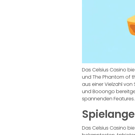
Das Celsius Casino bie
und The Phantom of the
aus einer Vielzahl von
und Booongo bereitgest
spannenden Features.
Spielange
Das Celsius Casino bie