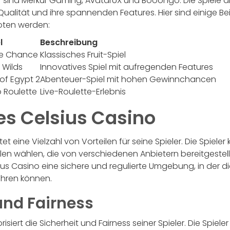
 sind Merkur Gaming, AvatarUX und Booongo. Die Spiele di
ualität und ihre spannenden Features. Hier sind einige Beis
oten werden:
l
Beschreibung
le Chance
Klassisches Fruit-Spiel
 Wilds
Innovatives Spiel mit aufregenden Features
of Egypt 2
Abenteuer-Spiel mit hohen Gewinnchancen
 Roulette
Live-Roulette-Erlebnis
des Celsius Casino
et eine Vielzahl von Vorteilen für seine Spieler. Die Spiele
elen wählen, die von verschiedenen Anbietern bereitgestel
us Casino eine sichere und regulierte Umgebung, in der die
ühren können.
und Fairness
isiert die Sicherheit und Fairness seiner Spieler. Die Spiele