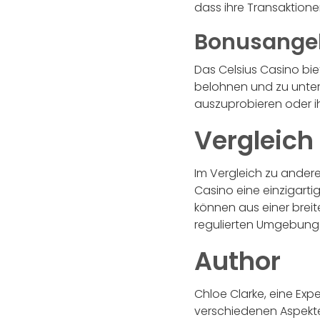
dass ihre Transaktion
Bonusange
Das Celsius Casino bi
belohnen und zu unter
auszuprobieren oder i
Vergleich
Im Vergleich zu ander
Casino eine einzigarti
können aus einer breit
regulierten Umgebung
Author
Chloe Clarke, eine Expe
verschiedenen Aspekte