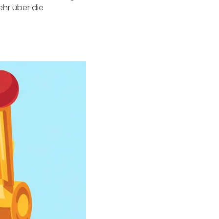
hr über die