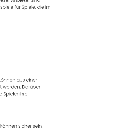
eser Anbieter sind
piele für Spiele, die im
r können aus einer
lt werden. Darüber
 Spieler ihre
r können sicher sein,