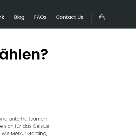
rk
Blog
FAQs
Contact Us
ählen?
n und unterhaltsamen
 sich für das Celsius
n wie Merkur Gaming,