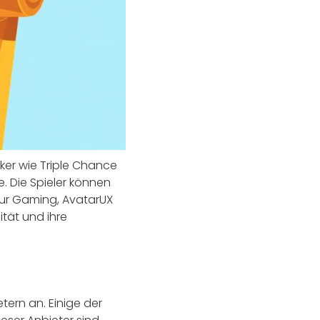
ker wie Triple Chance
. Die Spieler können
kur Gaming, AvatarUX
ität und ihre
tern an. Einige der