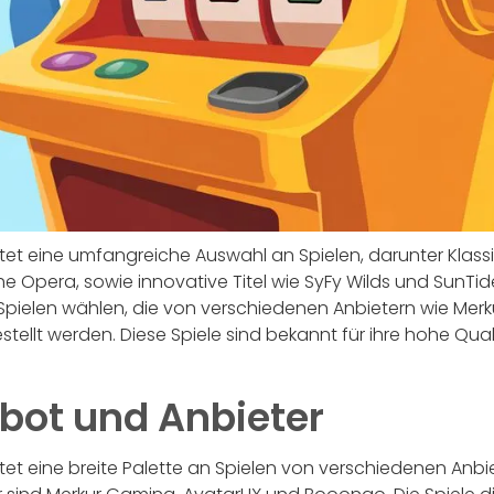
tet eine umfangreiche Auswahl an Spielen, darunter Klassi
 Opera, sowie innovative Titel wie SyFy Wilds und SunTide
 Spielen wählen, die von verschiedenen Anbietern wie Mer
ellt werden. Diese Spiele sind bekannt für ihre hohe Qual
bot und Anbieter
tet eine breite Palette an Spielen von verschiedenen Anbie