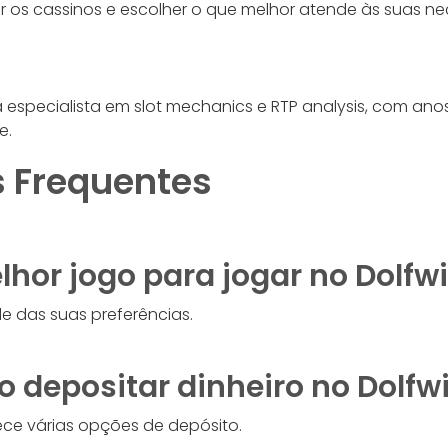
 os cassinos e escolher o que melhor atende às suas ne
 especialista em slot mechanics e RTP analysis, com ano
e.
 Frequentes
lhor jogo para jogar no Dolfw
e das suas preferências.
 depositar dinheiro no Dolfw
ece várias opções de depósito.