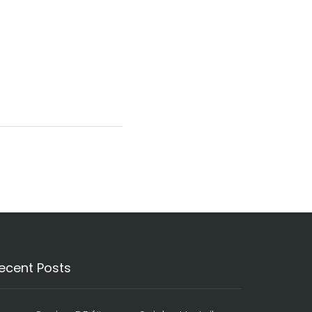
ecent Posts