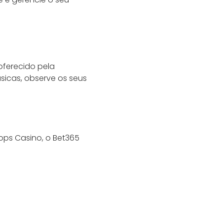
oferecido pela
ásicas, observe os seus
tops Casino, o Bet365