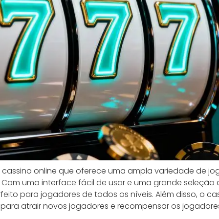
 cassino online que oferece uma ampla variedade de jo
. Com uma interface fácil de usar e uma grande seleção d
feito para jogadores de todos os níveis. Além disso, o c
ara atrair novos jogadores e recompensar os jogadores