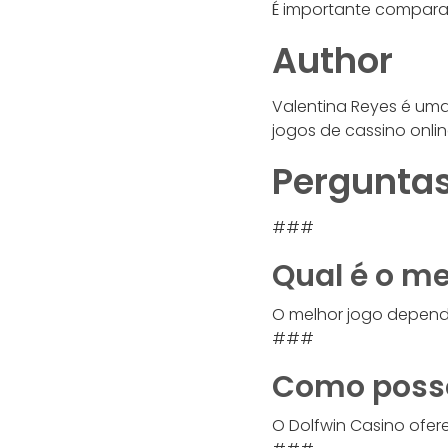
É importante comparar
Author
Valentina Reyes é uma
jogos de cassino onlin
Perguntas
###
Qual é o me
O melhor jogo depend
###
Como posso
O Dolfwin Casino ofer