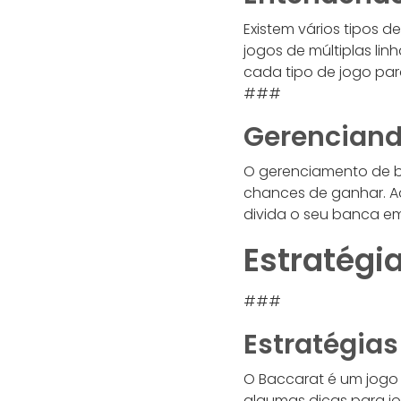
Existem vários tipos d
jogos de múltiplas lin
cada tipo de jogo pa
###
Gerenciand
O gerenciamento de b
chances de ganhar. A
divida o seu banca e
Estratégi
###
Estratégias
O Baccarat é um jogo 
algumas dicas para jo