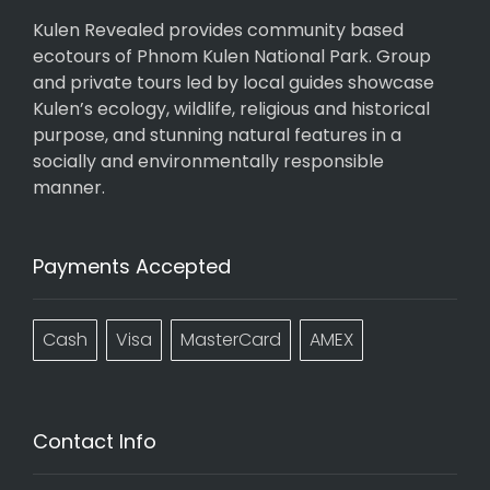
Kulen Revealed provides community based
ecotours of Phnom Kulen National Park. Group
and private tours led by local guides showcase
Kulen’s ecology, wildlife, religious and historical
purpose, and stunning natural features in a
socially and environmentally responsible
manner.
Payments Accepted
Cash
Visa
MasterCard
AMEX
Contact Info