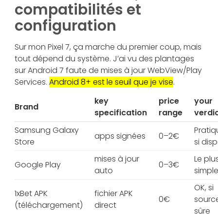
compatibilités et
configuration
Sur mon Pixel 7, ça marche du premier coup, mais
tout dépend du système. J’ai vu des plantages
sur Android 7 faute de mises à jour WebView/Play
Services.
Android 8+ est le seuil que je vise
.
key
price
your
Brand
specification
range
verdi
Samsung Galaxy
Pratiq
apps signées
0–2€
Store
si dis
mises à jour
Le plu
Google Play
0–3€
auto
simpl
OK, si
1xBet APK
fichier APK
0€
sourc
(téléchargement)
direct
sûre