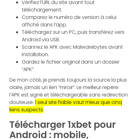
Vérifiez l’URL du site avant tout
téléchargement.
Comparez le numéro de version à celui
affiché dans l’app.
Téléchargez sur un PC, puis transférez vers
Android via USB.
Scannez le APK avec Malwarebytes avant
installation.
Gardez le fichier original dans un dossier
“APK”.
De mon côté, je prends toujours la source la plus
claire, jamais un lien “miroir”. Le meilleur repère:
l’APK est signé et téléchargeable sans redirection
douteuse.
1 seul site fiable vaut mieux que cinq
liens suspects
.
Télécharger 1xbet pour
Android : mobile,