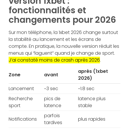
version 1xbet :
fonctionnalités et
changements pour 2026
Sur mon téléphone, la 1xbet 2026 change surtout
la stabilité au lancement et les écrans de
compte. En pratique, la nouvelle version réduit les
menus qui “laguent” quand je change de sport.
J’ai constaté moins de crash après 2026
.
après (1xbet
Zone
avant
2026)
Lancement
~3 sec
~1.8 sec
Recherche
pics de
latence plus
sport
latence
stable
parfois
Notifications
plus rapides
tardives