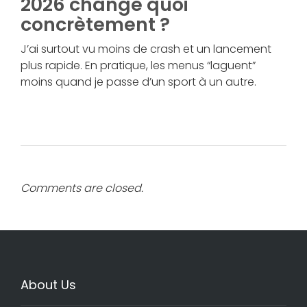
2026 change quoi
concrètement ?
J’ai surtout vu moins de crash et un lancement
plus rapide. En pratique, les menus “laguent”
moins quand je passe d’un sport à un autre.
Comments are closed.
About Us