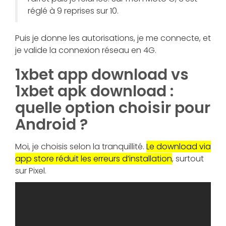
réglé à 9 reprises sur 10.
Puis je donne les autorisations, je me connecte, et
je valide la connexion réseau en 4G.
1xbet app download vs
1xbet apk download :
quelle option choisir pour
Android ?
Moi, je choisis selon la tranquillité.
Le download via
app store réduit les erreurs d’installation
, surtout
sur Pixel.