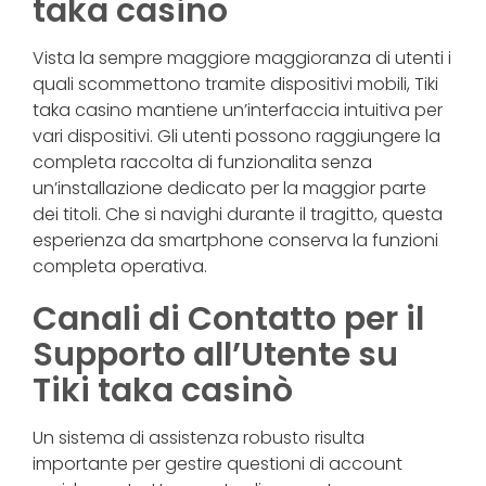
taka casino
Vista la sempre maggiore maggioranza di utenti i
quali scommettono tramite dispositivi mobili, Tiki
taka casino mantiene un’interfaccia intuitiva per
vari dispositivi. Gli utenti possono raggiungere la
completa raccolta di funzionalita senza
un’installazione dedicato per la maggior parte
dei titoli. Che si navighi durante il tragitto, questa
esperienza da smartphone conserva la funzioni
completa operativa.
Canali di Contatto per il
Supporto all’Utente su
Tiki taka casinò
Un sistema di assistenza robusto risulta
importante per gestire questioni di account