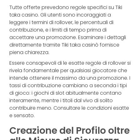
Tutte offerte prevedono regole specifici su Tiki
taka casino. Gli utenti sono incoraggiati a
leggere i termini di rollover, le percentuali di
contribuzione, e i limiti di tempo prima di
accettare una promozione. Esaminare i dettagli
direttamente tramite Tiki taka casinò fornisce
piena chiarezza.
Essere consapevoli di le esatte regole di rollover si
rivela fondamentale per qualsiasi giocatore che
intende ottenere il massimo da una promozione. I
tassi di contribuzione cambiano a seconda i tipi
di gioco: i giochi di slot abitualmente contano
interamente, mentre i titoli dal vivo di solito
contribuire meno. Consultare le condizioni esatte
e sensato.
Creazione del Profilo oltre