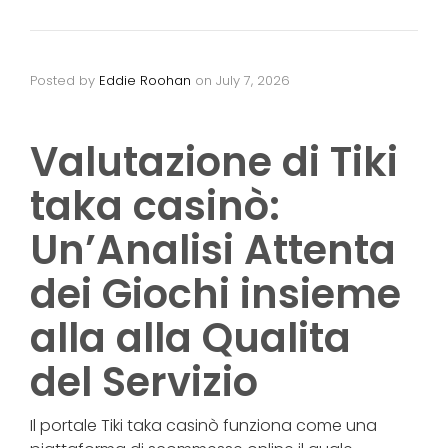
Posted by
Eddie Roohan
on
July 7, 2026
Valutazione di Tiki
taka casinò:
Un’Analisi Attenta
dei Giochi insieme
alla alla Qualita
del Servizio
Il portale Tiki taka casinò funziona come una