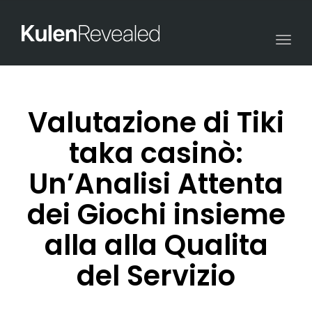
Togg
navi
Valutazione di Tiki
taka casinò:
Un’Analisi Attenta
dei Giochi insieme
alla alla Qualita
del Servizio