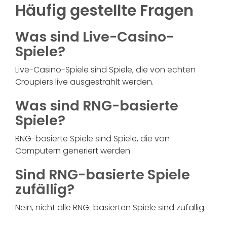
Häufig gestellte Fragen
Was sind Live-Casino-
Spiele?
Live-Casino-Spiele sind Spiele, die von echten
Croupiers live ausgestrahlt werden.
Was sind RNG-basierte
Spiele?
RNG-basierte Spiele sind Spiele, die von
Computern generiert werden.
Sind RNG-basierte Spiele
zufällig?
Nein, nicht alle RNG-basierten Spiele sind zufällig.