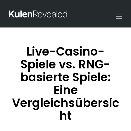
Togg
navi
Live-Casino-
Spiele vs. RNG-
basierte Spiele:
Eine
Vergleichsübersic
ht