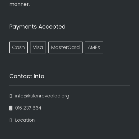
manner.
Payments Accepted
Cash
Visa
MasterCard
AMEX
Contact Info
info@kulenrevealed.org
016 237 864
Location