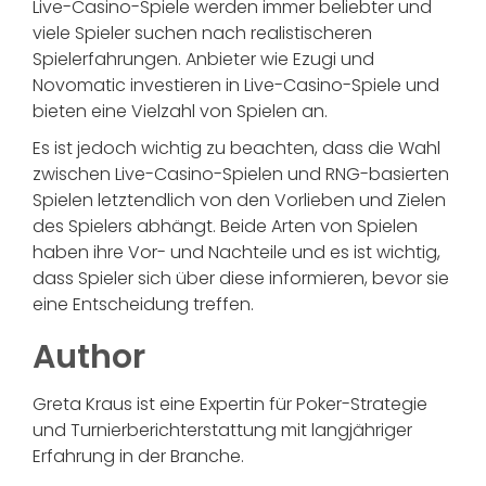
Live-Casino-Spiele werden immer beliebter und
viele Spieler suchen nach realistischeren
Spielerfahrungen. Anbieter wie Ezugi und
Novomatic investieren in Live-Casino-Spiele und
bieten eine Vielzahl von Spielen an.
Es ist jedoch wichtig zu beachten, dass die Wahl
zwischen Live-Casino-Spielen und RNG-basierten
Spielen letztendlich von den Vorlieben und Zielen
des Spielers abhängt. Beide Arten von Spielen
haben ihre Vor- und Nachteile und es ist wichtig,
dass Spieler sich über diese informieren, bevor sie
eine Entscheidung treffen.
Author
Greta Kraus ist eine Expertin für Poker-Strategie
und Turnierberichterstattung mit langjähriger
Erfahrung in der Branche.