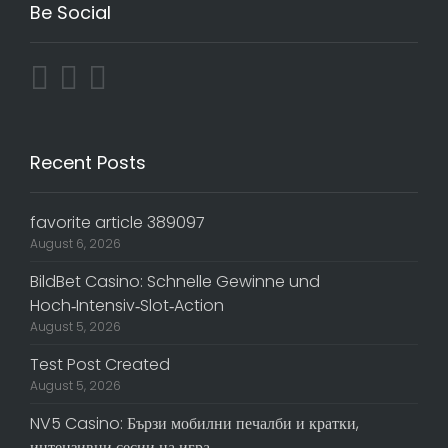
Be Social
Recent Posts
favorite article 389097
August 6, 2026
BildBet Casino: Schnelle Gewinne und
Hoch‑Intensiv‑Slot‑Action
August 5, 2026
Test Post Created
August 5, 2026
NV5 Casino: Бързи мобилни печалби и кратки,
интензивни сесии на игра