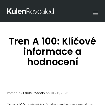
Togg
navi
Tren A 100: Klíčové
informace a
hodnocení
Posted by
Eddie Roohan
on
July 8, 2026
Tren A 100, známý také jako trenbolon acetát, je