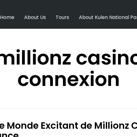
Home
About Us
Tours
About Kulen National Pa
millionz casin
connexion
e Monde Excitant de Millionz 
ance