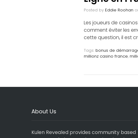
Posted by
Eddie Roohan
o
Les joueurs de casinos
comment éviter les err
cette question, il est c
Tags:
bonus de démarrag
millionz casino france
,
mill
About Us
Kulen Revealed provides community based