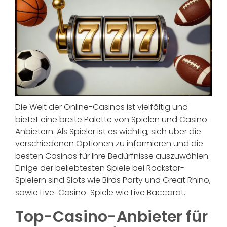
Die Welt der Online-Casinos ist vielfältig und
bietet eine breite Palette von Spielen und Casino-
Anbietern. Als Spieler ist es wichtig, sich über die
verschiedenen Optionen zu informieren und die
besten Casinos für Ihre Bedürfnisse auszuwählen.
Einige der beliebtesten Spiele bei Rockstar-
Spielern sind Slots wie Birds Party und Great Rhino,
sowie Live-Casino-Spiele wie Live Baccarat.
Top-Casino-Anbieter für