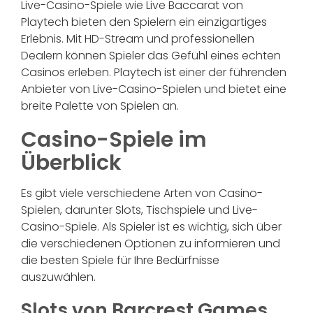
Live-Casino-Spiele wie Live Baccarat von
Playtech bieten den Spielern ein einzigartiges
Erlebnis. Mit HD-Stream und professionellen
Dealern können Spieler das Gefühl eines echten
Casinos erleben. Playtech ist einer der führenden
Anbieter von Live-Casino-Spielen und bietet eine
breite Palette von Spielen an.
Casino-Spiele im
Überblick
Es gibt viele verschiedene Arten von Casino-
Spielen, darunter Slots, Tischspiele und Live-
Casino-Spiele. Als Spieler ist es wichtig, sich über
die verschiedenen Optionen zu informieren und
die besten Spiele für Ihre Bedürfnisse
auszuwählen.
Slots von Barcrest Games