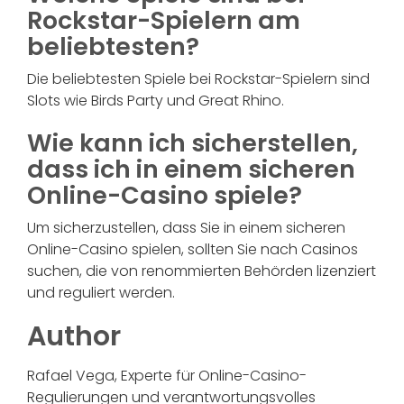
Rockstar-Spielern am
beliebtesten?
Die beliebtesten Spiele bei Rockstar-Spielern sind
Slots wie Birds Party und Great Rhino.
Wie kann ich sicherstellen,
dass ich in einem sicheren
Online-Casino spiele?
Um sicherzustellen, dass Sie in einem sicheren
Online-Casino spielen, sollten Sie nach Casinos
suchen, die von renommierten Behörden lizenziert
und reguliert werden.
Author
Rafael Vega, Experte für Online-Casino-
Regulierungen und verantwortungsvolles