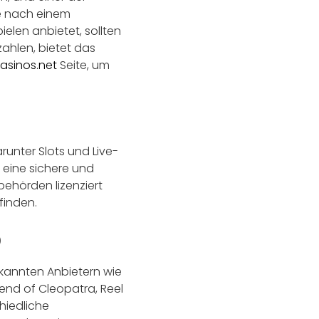
ie nach einem
elen anbietet, sollten
zahlen, bietet das
asinos.net
Seite, um
runter Slots und Live-
o eine sichere und
ehörden lizenziert
finden.
o
ekannten Anbietern wie
gend of Cleopatra, Reel
chiedliche