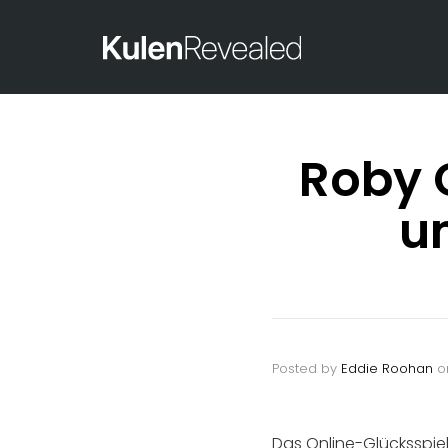
Roby 
u
Posted by
Eddie Roohan
o
Das Online-Glücksspie