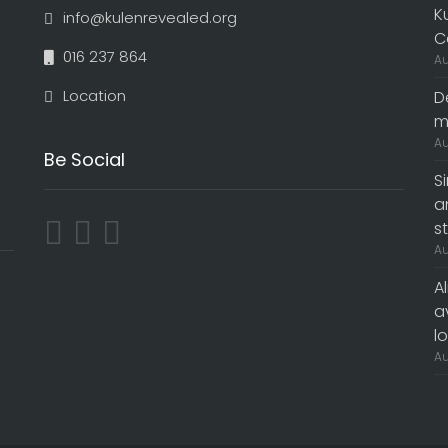
K
info@kulenrevealed.org
C
016 237 864
Au
Location
D
m
Au
Be Social
S
a
s
Au
A
a
l
Au