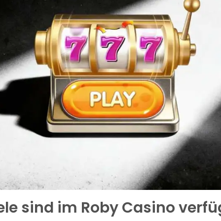
ele sind im Roby Casino verf