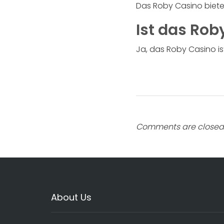
Das Roby Casino bietet
Ist das Rob
Ja, das Roby Casino is
Comments are closed
About Us