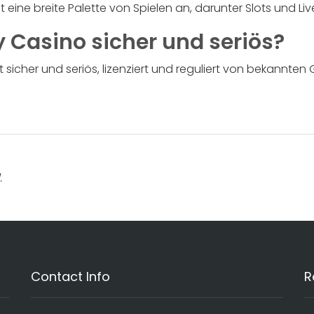
 eine breite Palette von Spielen an, darunter Slots und Li
y Casino sicher und seriös?
t sicher und seriös, lizenziert und reguliert von bekannten
.
Contact Info
R