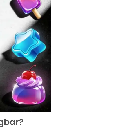
ügbar?