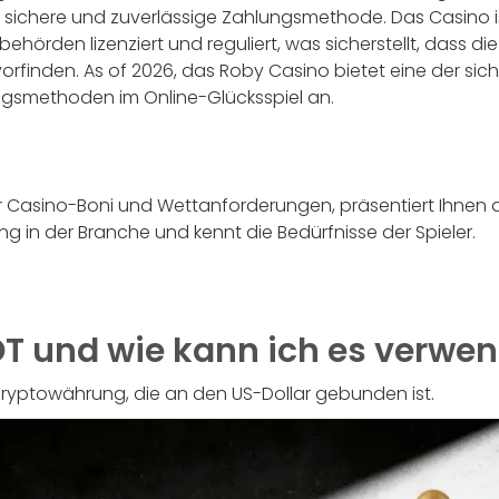
e sichere und zuverlässige Zahlungsmethode. Das Casino 
hörden lizenziert und reguliert, was sicherstellt, dass die
rfinden. As of 2026, das Roby Casino bietet eine der sic
ngsmethoden im Online-Glücksspiel an.
ür Casino-Boni und Wettanforderungen, präsentiert Ihnen 
ng in der Branche und kennt die Bedürfnisse der Spieler.
DT und wie kann ich es verwe
 Kryptowährung, die an den US-Dollar gebunden ist.