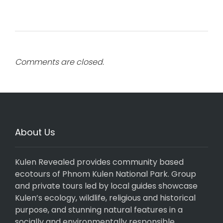
Comments are closed.
About Us
Kulen Revealed provides community based
ecotours of Phnom Kulen National Park. Group
and private tours led by local guides showcase
Kulen’s ecology, wildlife, religious and historical
purpose, and stunning natural features in a
socially and environmentally responsible