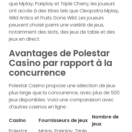
que Mplay, Pariplay et Triple Cherry, les joueurs
ont accès à des titres tels que Cleopatra Mplay,
Wild Antics et Fruits Gone Wild. Les joueurs
peuvent choisir parmi une variété de jeux,
notamment des slots, des jeux de table et des
jeux en direct.
Avantages de Polestar
Casino par rapport à la
concurrence
Polestar Casino propose une sélection de jeux
plus large que la concurrence, avec plus de 500
jeux disponibles. Voici une comparaison avec
d’autres casinos en ligne :
Nombre de
Casino
Fournisseurs de jeux
jeux
Polestar
Mplay, Pariplay, Triple