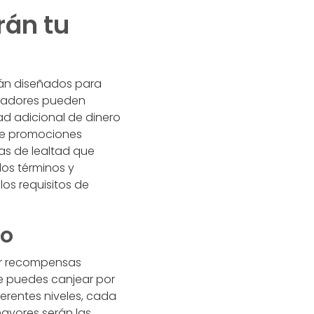
rán tu
tán diseñados para
ugadores pueden
ad adicional de dinero
ece promociones
as de lealtad que
os términos y
os requisitos de
no
er recompensas
e puedes canjear por
ferentes niveles, cada
mayores serán las