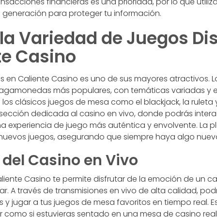
nsacciones financieras es una prioridad, por lo que utili
a generación para proteger tu información.
la Variedad de Juegos Di
te Casino
os en Caliente Casino es uno de sus mayores atractivos.
tragamonedas más populares, con temáticas variadas y
 los clásicos juegos de mesa como el blackjack, la ruleta 
ección dedicada al casino en vivo, donde podrás intera
una experiencia de juego más auténtica y envolvente. La 
uevos juegos, asegurando que siempre haya algo nuevo 
del Casino en Vivo
aliente Casino te permite disfrutar de la emoción de un ca
. A través de transmisiones en vivo de alta calidad, pod
s y jugar a tus juegos de mesa favoritos en tiempo real. E
ir como si estuvieras sentado en una mesa de casino real,