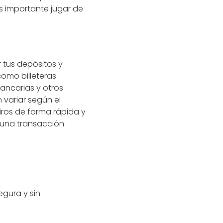
Es importante jugar de
 tus depósitos y
 como billeteras
bancarias y otros
variar según el
iros de forma rápida y
r una transacción.
egura y sin