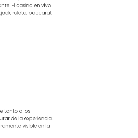
nte. El casino en vivo
jack, ruleta, baccarat
e tanto a los
tar de la experiencia.
ramente visible en la