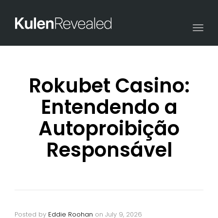
Togg
navi
Rokubet Casino:
Entendendo a
Autoproibição
Responsável
Posted by
Eddie Roohan
on
July 9, 2026