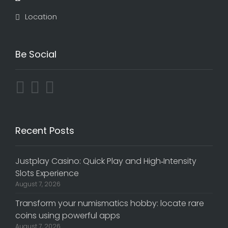
Location
Be Social
Recent Posts
Justplay Casino: Quick Play and High‑Intensity
Slots Experience
August 7, 2026
Transform your numismatics hobby: locate rare
coins using powerful apps
August 7, 2026