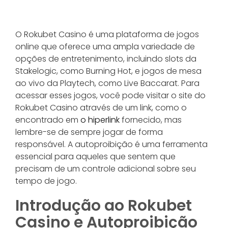
O Rokubet Casino é uma plataforma de jogos
online que oferece uma ampla variedade de
opções de entretenimento, incluindo slots da
Stakelogic, como Burning Hot, e jogos de mesa
ao vivo da Playtech, como Live Baccarat. Para
acessar esses jogos, você pode visitar o site do
Rokubet Casino através de um link, como o
encontrado em
o hiperlink
fornecido, mas
lembre-se de sempre jogar de forma
responsável. A autoproibição é uma ferramenta
essencial para aqueles que sentem que
precisam de um controle adicional sobre seu
tempo de jogo.
Introdução ao Rokubet
Casino e Autoproibição