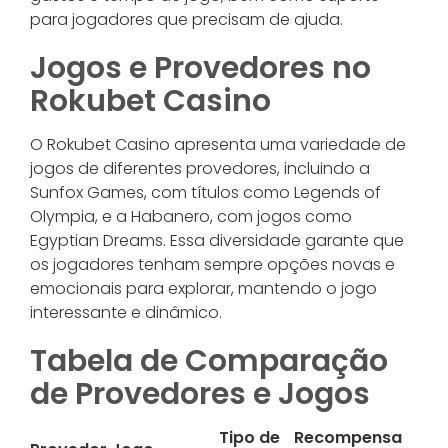
para jogadores que precisam de ajuda.
Jogos e Provedores no
Rokubet Casino
O Rokubet Casino apresenta uma variedade de
jogos de diferentes provedores, incluindo a
Sunfox Games, com títulos como Legends of
Olympia, e a Habanero, com jogos como
Egyptian Dreams. Essa diversidade garante que
os jogadores tenham sempre opções novas e
emocionais para explorar, mantendo o jogo
interessante e dinâmico.
Tabela de Comparação
de Provedores e Jogos
Tipo de
Recompensa