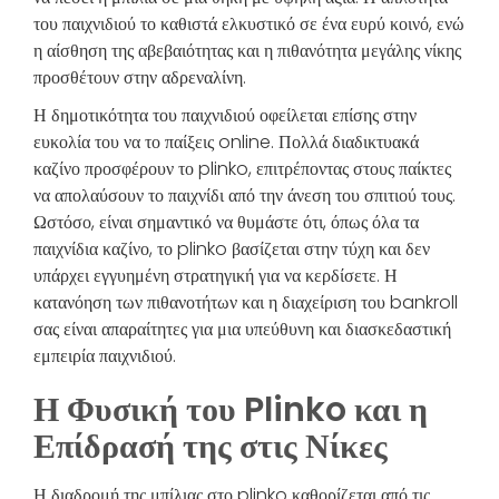
του παιχνιδιού το καθιστά ελκυστικό σε ένα ευρύ κοινό, ενώ
η αίσθηση της αβεβαιότητας και η πιθανότητα μεγάλης νίκης
προσθέτουν στην αδρεναλίνη.
Η δημοτικότητα του παιχνιδιού οφείλεται επίσης στην
ευκολία του να το παίξεις online. Πολλά διαδικτυακά
καζίνο προσφέρουν το plinko, επιτρέποντας στους παίκτες
να απολαύσουν το παιχνίδι από την άνεση του σπιτιού τους.
Ωστόσο, είναι σημαντικό να θυμάστε ότι, όπως όλα τα
παιχνίδια καζίνο, το plinko βασίζεται στην τύχη και δεν
υπάρχει εγγυημένη στρατηγική για να κερδίσετε. Η
κατανόηση των πιθανοτήτων και η διαχείριση του bankroll
σας είναι απαραίτητες για μια υπεύθυνη και διασκεδαστική
εμπειρία παιχνιδιού.
Η Φυσική του Plinko και η
Επίδρασή της στις Νίκες
Η διαδρομή της μπίλιας στο plinko καθορίζεται από τις