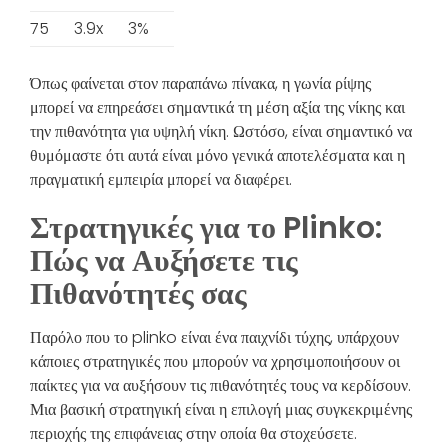
75
3.9x
3%
Όπως φαίνεται στον παραπάνω πίνακα, η γωνία ρίψης
μπορεί να επηρεάσει σημαντικά τη μέση αξία της νίκης και
την πιθανότητα για υψηλή νίκη. Ωστόσο, είναι σημαντικό να
θυμόμαστε ότι αυτά είναι μόνο γενικά αποτελέσματα και η
πραγματική εμπειρία μπορεί να διαφέρει.
Στρατηγικές για το Plinko:
Πώς να Αυξήσετε τις
Πιθανότητές σας
Παρόλο που το plinko είναι ένα παιχνίδι τύχης, υπάρχουν
κάποιες στρατηγικές που μπορούν να χρησιμοποιήσουν οι
παίκτες για να αυξήσουν τις πιθανότητές τους να κερδίσουν.
Μια βασική στρατηγική είναι η επιλογή μιας συγκεκριμένης
περιοχής της επιφάνειας στην οποία θα στοχεύσετε.