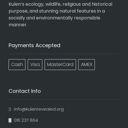
Kulen’s ecology, wildlife, religious and historical
purpose, and stunning natural features in a
socially and environmentally responsible
manner.
Payments Accepted
Cash
Visa
MasterCard
AMEX
Contact Info
info@kulenrevealed.org
016 237 864