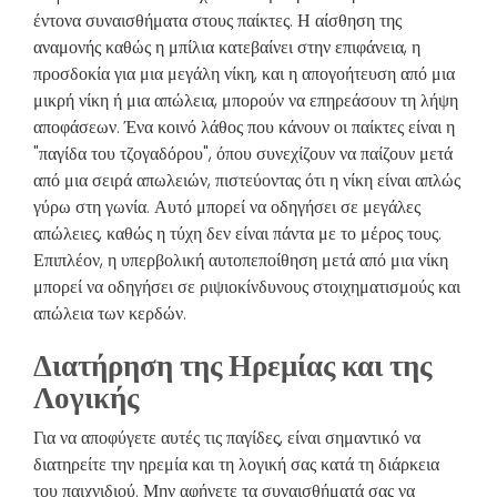
έντονα συναισθήματα στους παίκτες. Η αίσθηση της
αναμονής καθώς η μπίλια κατεβαίνει στην επιφάνεια, η
προσδοκία για μια μεγάλη νίκη, και η απογοήτευση από μια
μικρή νίκη ή μια απώλεια, μπορούν να επηρεάσουν τη λήψη
αποφάσεων. Ένα κοινό λάθος που κάνουν οι παίκτες είναι η
"παγίδα του τζογαδόρου", όπου συνεχίζουν να παίζουν μετά
από μια σειρά απωλειών, πιστεύοντας ότι η νίκη είναι απλώς
γύρω στη γωνία. Αυτό μπορεί να οδηγήσει σε μεγάλες
απώλειες, καθώς η τύχη δεν είναι πάντα με το μέρος τους.
Επιπλέον, η υπερβολική αυτοπεποίθηση μετά από μια νίκη
μπορεί να οδηγήσει σε ριψιοκίνδυνους στοιχηματισμούς και
απώλεια των κερδών.
Διατήρηση της Ηρεμίας και της
Λογικής
Για να αποφύγετε αυτές τις παγίδες, είναι σημαντικό να
διατηρείτε την ηρεμία και τη λογική σας κατά τη διάρκεια
του παιχνιδιού. Μην αφήνετε τα συναισθήματά σας να