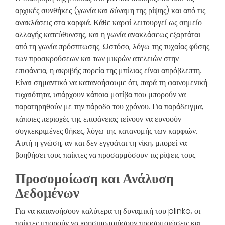
αρχικές συνθήκες (γωνία και δύναμη της ρίψης) και από τις
ανακλάσεις στα καρφιά. Κάθε καρφί λειτουργεί ως σημείο
αλλαγής κατεύθυνσης, και η γωνία ανακλάσεως εξαρτάται
από τη γωνία πρόσπτωσης. Ωστόσο, λόγω της τυχαίας φύσης
των προσκρούσεων και των μικρών ατελειών στην
επιφάνεια, η ακριβής πορεία της μπίλιας είναι απρόβλεπτη.
Είναι σημαντικό να κατανοήσουμε ότι, παρά τη φαινομενική
τυχαιότητα, υπάρχουν κάποια μοτίβα που μπορούν να
παρατηρηθούν με την πάροδο του χρόνου. Για παράδειγμα,
κάποιες περιοχές της επιφάνειας τείνουν να ευνοούν
συγκεκριμένες θήκες, λόγω της κατανομής των καρφιών.
Αυτή η γνώση, αν και δεν εγγυάται τη νίκη, μπορεί να
βοηθήσει τους παίκτες να προσαρμόσουν τις ρίψεις τους.
Προσομοίωση και Ανάλυση
Δεδομένων
Για να κατανοήσουν καλύτερα τη δυναμική του plinko, οι
παίκτες μπορούν να χρησιμοποιήσουν προσομοιώσεις και