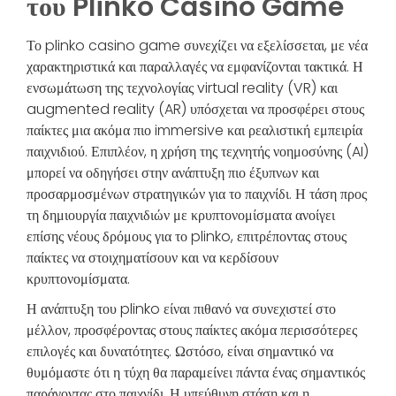
του Plinko Casino Game
Το plinko casino game συνεχίζει να εξελίσσεται, με νέα
χαρακτηριστικά και παραλλαγές να εμφανίζονται τακτικά. Η
ενσωμάτωση της τεχνολογίας virtual reality (VR) και
augmented reality (AR) υπόσχεται να προσφέρει στους
παίκτες μια ακόμα πιο immersive και ρεαλιστική εμπειρία
παιχνιδιού. Επιπλέον, η χρήση της τεχνητής νοημοσύνης (AI)
μπορεί να οδηγήσει στην ανάπτυξη πιο έξυπνων και
προσαρμοσμένων στρατηγικών για το παιχνίδι. Η τάση προς
τη δημιουργία παιχνιδιών με κρυπτονομίσματα ανοίγει
επίσης νέους δρόμους για το plinko, επιτρέποντας στους
παίκτες να στοιχηματίσουν και να κερδίσουν
κρυπτονομίσματα.
Η ανάπτυξη του plinko είναι πιθανό να συνεχιστεί στο
μέλλον, προσφέροντας στους παίκτες ακόμα περισσότερες
επιλογές και δυνατότητες. Ωστόσο, είναι σημαντικό να
θυμόμαστε ότι η τύχη θα παραμείνει πάντα ένας σημαντικός
παράγοντας στο παιχνίδι. Η υπεύθυνη στάση και η