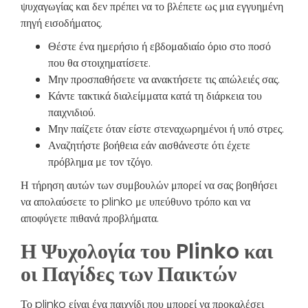
ψυχαγωγίας και δεν πρέπει να το βλέπετε ως μια εγγυημένη
πηγή εισοδήματος.
Θέστε ένα ημερήσιο ή εβδομαδιαίο όριο στο ποσό
που θα στοιχηματίσετε.
Μην προσπαθήσετε να ανακτήσετε τις απώλειές σας.
Κάντε τακτικά διαλείμματα κατά τη διάρκεια του
παιχνιδιού.
Μην παίζετε όταν είστε στεναχωρημένοι ή υπό στρες.
Αναζητήστε βοήθεια εάν αισθάνεστε ότι έχετε
πρόβλημα με τον τζόγο.
Η τήρηση αυτών των συμβουλών μπορεί να σας βοηθήσει
να απολαύσετε το plinko με υπεύθυνο τρόπο και να
αποφύγετε πιθανά προβλήματα.
Η Ψυχολογία του Plinko και
οι Παγίδες των Παικτών
Το plinko είναι ένα παιχνίδι που μπορεί να προκαλέσει