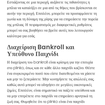
Εστιάζοντας σε μια περιοχή, αυξάνετε τις πιθανότητες η
μπίλια να καταλήξει σε μια από τις θήκες που βρίσκονται σε
αυτήν την περιοχή. Επιπλέον, μπορείτε να προσαρμόσετε τη
γωνία και τη δύναμη της ρίψης για να επηρεάσετε την πορεία
της μπίλιας. Η πειραματισμός με διαφορετικές ρυθμίσεις
μπορεί να σας βοηθήσει να βρείτε αυτές που λειτουργούν
καλύτερα για εσάς.
Διαχείριση Bankroll και
Υπεύθυνο Παιχνίδι
Η διαχείριση του bankroll είναι κρίσιμη για την επιτυχία
στο plinko, όπως και σε κάθε άλλο παιχνίδι καζίνο. Θέστε
ένα συγκεκριμένο ποσό που είστε διατεθειμένοι να χάσετε
και μην το ξεπεράσετε. Μην κυνηγήσετε τις απώλειές σας,
καθώς αυτό μπορεί να οδηγήσει σε μεγάλες οικονομικές
ζημίες. Επιπλέον, είναι σημαντικό να παίζετε υπεύθυνα και
να μην επιτρέπετε στο παιχνίδι να επηρεάσει αρνητικά τη
ζωή σας. Θυμηθείτε ότι το plinko είναι ένα παιχνίδι