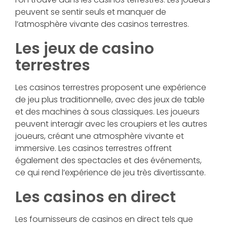
peuvent se sentir seuls et manquer de
l’atmosphère vivante des casinos terrestres.
Les jeux de casino
terrestres
Les casinos terrestres proposent une expérience
de jeu plus traditionnelle, avec des jeux de table
et des machines à sous classiques. Les joueurs
peuvent interagir avec les croupiers et les autres
joueurs, créant une atmosphère vivante et
immersive. Les casinos terrestres offrent
également des spectacles et des événements,
ce qui rend l’expérience de jeu très divertissante.
Les casinos en direct
Les fournisseurs de casinos en direct tels que