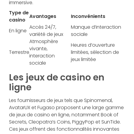
immersive.
Type de
Avantages
Inconvénients
casino
Accès 24/7,
Manque d’interaction
En ligne
variété de jeux
sociale
Atmosphère
Heures d’ouverture
vivante,
Terrestre
limitées, sélection de
interaction
jeux limitée
sociale
Les jeux de casino en
ligne
Les fournisseurs de jeux tels que Spinomenal,
AvatarUX et Fugaso proposent une large gamme
de jeux de casino en ligne, notamment Book of
Secrets, Cleopatra’s Coins, PiggyPop et SunTide.
Ces jeux offrent des fonctionnalités innovantes