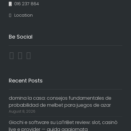
016 237 864
Location
Be Social
Recent Posts
domina la casa: consejos fundamentales de
probabilidad de melbet para juegos de azar
August 8, 2026
Giochi e software su LaTriBet review: slot, casinò
live e provider — guida aggiornata