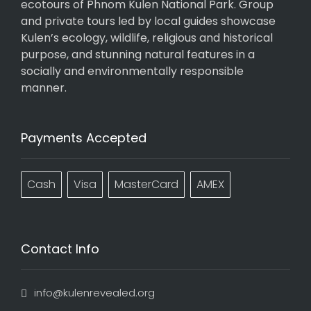
ecotours of Phnom Kulen National Park. Group
and private tours led by local guides showcase
Kulen’s ecology, wildlife, religious and historical
purpose, and stunning natural features in a
socially and environmentally responsible
manner.
Payments Accepted
Cash
Visa
MasterCard
AMEX
Contact Info
info@kulenrevealed.org