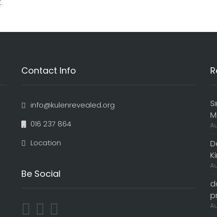
.
Contact Info
R
S
info@kulenrevealed.org
M
016 237 864
Au
Location
D
K
Au
Be Social
d
p
Au