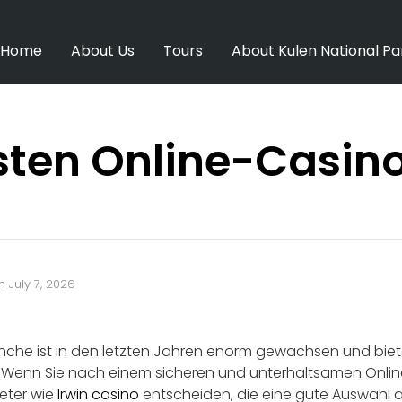
Home
About Us
Tours
About Kulen National Pa
sten Online-Casin
n
July 7, 2026
nche ist in den letzten Jahren enorm gewachsen und biete
. Wenn Sie nach einem sicheren und unterhaltsamen Onli
ieter wie
Irwin casino
entscheiden, die eine gute Auswahl 