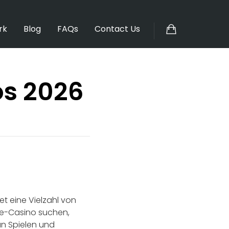
rk
Blog
FAQs
Contact Us
os 2026
t eine Vielzahl von
ne-Casino suchen,
an Spielen und