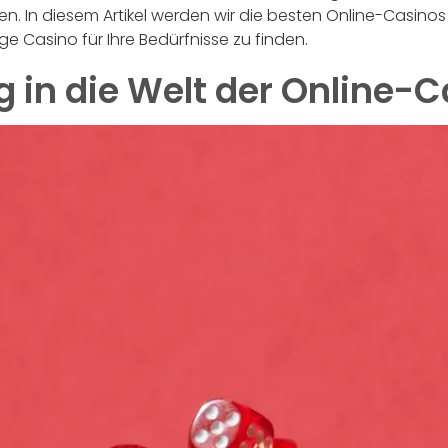
 In diesem Artikel werden wir die besten Online-Casinos
ige Casino für Ihre Bedürfnisse zu finden.
g in die Welt der Online-