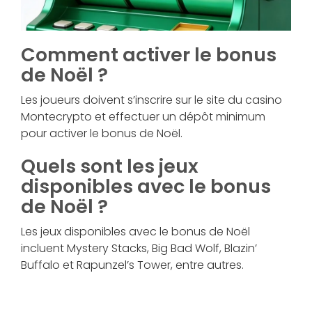
Comment activer le bonus
de Noël ?
Les joueurs doivent s’inscrire sur le site du casino
Montecrypto et effectuer un dépôt minimum
pour activer le bonus de Noël.
Quels sont les jeux
disponibles avec le bonus
de Noël ?
Les jeux disponibles avec le bonus de Noël
incluent Mystery Stacks, Big Bad Wolf, Blazin’
Buffalo et Rapunzel’s Tower, entre autres.