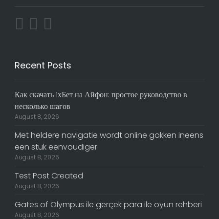
Recent Posts
Как скачать 1хБет на Айфон: простое руководство в
несколько шагов
August 8, 2026
Met heldere navigatie wordt online gokken ineens
een stuk eenvoudiger
August 8, 2026
Test Post Created
August 8, 2026
Gates of Olympus ile gerçek para ile oyun rehberi
August 8, 2026