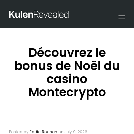
Togg
navi
Découvrez le
bonus de Noël du
casino
Montecrypto
Posted by
Eddie Roohan
on
July 9, 2026