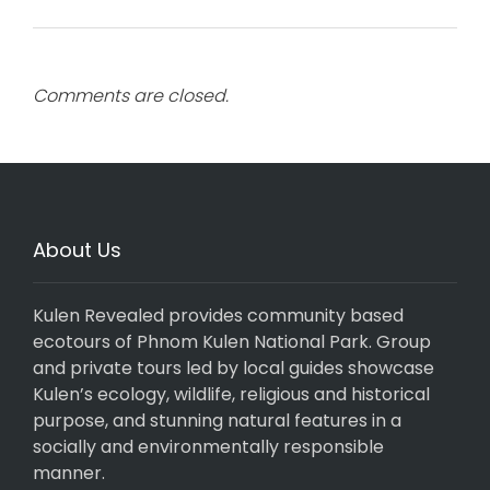
Comments are closed.
About Us
Kulen Revealed provides community based
ecotours of Phnom Kulen National Park. Group
and private tours led by local guides showcase
Kulen’s ecology, wildlife, religious and historical
purpose, and stunning natural features in a
socially and environmentally responsible
manner.