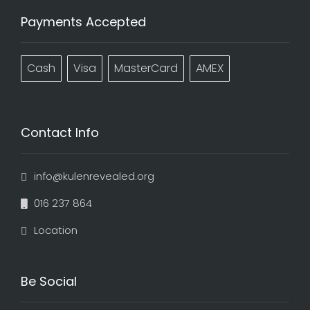
Payments Accepted
Cash
Visa
MasterCard
AMEX
Contact Info
info@kulenrevealed.org
016 237 864
Location
Be Social