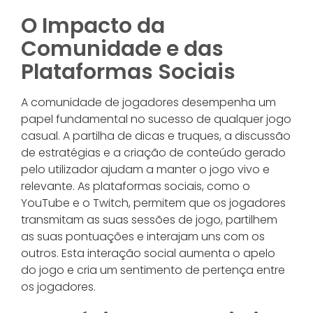
O Impacto da
Comunidade e das
Plataformas Sociais
A comunidade de jogadores desempenha um
papel fundamental no sucesso de qualquer jogo
casual. A partilha de dicas e truques, a discussão
de estratégias e a criação de conteúdo gerado
pelo utilizador ajudam a manter o jogo vivo e
relevante. As plataformas sociais, como o
YouTube e o Twitch, permitem que os jogadores
transmitam as suas sessões de jogo, partilhem
as suas pontuações e interajam uns com os
outros. Esta interação social aumenta o apelo
do jogo e cria um sentimento de pertença entre
os jogadores.