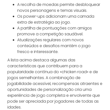
A recolha de moedas permite desbloquear
novos personagens e temas visuais.
Os power-ups adicionam uma camada
extra de estratégia ao jogo.
A partilha de pontuações com amigos
promove a competição saudável.
Atualizações regulares com novos
conteúdos e desafios mantêm o jogo
fresco e interessante.
A lista acima destaca algumas das
características que contribuem para a
popularidade contínua do «chicken road» e de
jogos semelhantes. A combinação de
jogabilidade acessível, recompensas atraentes e
oportunidades de personalização cria uma
experiência de jogo completa e envolvente que
pode ser apreciada por jogadores de todas as
idades.