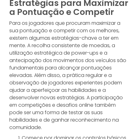
Estratégias para Maximizar
a Pontuação e Competir
Para os jogadores que procuram maximizar a
sua pontuação e competir com os melhores,
existem algumas estratégias-chave a ter em
mente. A recolha consistente de moedas, a
utilização estratégica de power-ups e a
antecipação dos movimentos dos veículos são
fundamentais para alcançar pontuações
elevadas. Além disso, a prática regular e a
observação de jogadores experientes podem
ajudar a aperfeiçoar as habilidades e a
desenvolver novas estratégias. A participação
em competições e desafios online também
pode ser uma forma de testar as suas
habilidades e de ganhar reconhecimento na
comunidade.
Comece por dominar os controlos básicos