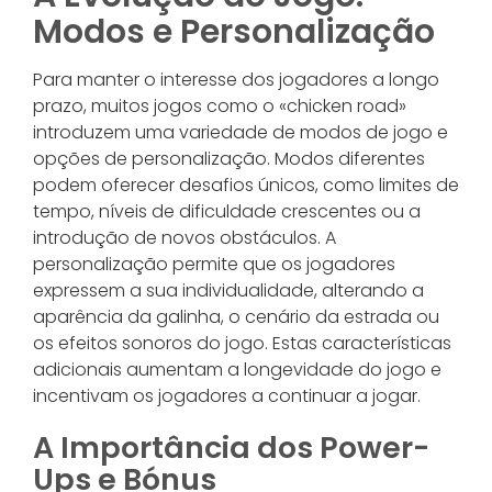
Modos e Personalização
Para manter o interesse dos jogadores a longo
prazo, muitos jogos como o «chicken road»
introduzem uma variedade de modos de jogo e
opções de personalização. Modos diferentes
podem oferecer desafios únicos, como limites de
tempo, níveis de dificuldade crescentes ou a
introdução de novos obstáculos. A
personalização permite que os jogadores
expressem a sua individualidade, alterando a
aparência da galinha, o cenário da estrada ou
os efeitos sonoros do jogo. Estas características
adicionais aumentam a longevidade do jogo e
incentivam os jogadores a continuar a jogar.
A Importância dos Power-
Ups e Bónus