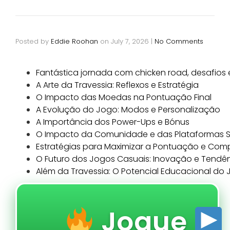
Posted by
Eddie Roohan
on
July 7, 2026
|
No Comments
Fantástica jornada com chicken road, desafios
A Arte da Travessia: Reflexos e Estratégia
O Impacto das Moedas na Pontuação Final
A Evolução do Jogo: Modos e Personalização
A Importância dos Power-Ups e Bónus
O Impacto da Comunidade e das Plataformas S
Estratégias para Maximizar a Pontuação e Comp
O Futuro dos Jogos Casuais: Inovação e Tendê
Além da Travessia: O Potencial Educacional do
Jogue