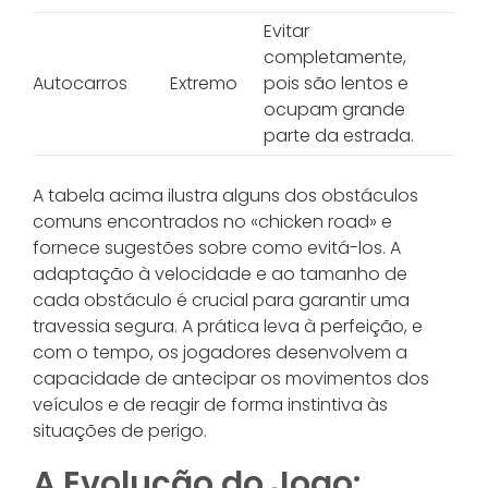
Evitar
completamente,
Autocarros
Extremo
pois são lentos e
ocupam grande
parte da estrada.
A tabela acima ilustra alguns dos obstáculos
comuns encontrados no «chicken road» e
fornece sugestões sobre como evitá-los. A
adaptação à velocidade e ao tamanho de
cada obstáculo é crucial para garantir uma
travessia segura. A prática leva à perfeição, e
com o tempo, os jogadores desenvolvem a
capacidade de antecipar os movimentos dos
veículos e de reagir de forma instintiva às
situações de perigo.
A Evolução do Jogo: