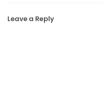
Leave a Reply