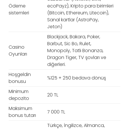
Ödeme
ecoPayz), Kripto para birimleri
sistemleri
(Bitcoin, Ethereum, Litecoin),
Sanal kartlar (AstroPay,
Jeton)
Blackjack, Bakara, Poker,
Barbut, Sic Bo, Rulet,
Casino
Monopoly, Tatlı Bonanza,
Oyunları
Dragon Tiger, TV şovları ve
diğerleri.
Hoşgeldin
%125 + 250 bedava dönüş
bonusu
Minimum
20 TL
depozito
Maksimum
7 000 TL
bonus tutarı
Türkçe, İngilizce, Almanca,