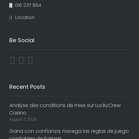
016 237 864
Location
Be Social
Recent Posts
Analyse des conditions de mise sur LuckyCrew
Casino
August 7, 2026
Gana con confianza: navega las reglas de juego
confiables de Fairpari