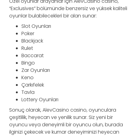
Özel oyunlar arayanlar için AlevCasino casino,
“Exclusives” bölümünde benzersiz ve yüksek kaliteli
oyunlar bulabilecekleri bir alan sunar:
Slot Oyunları
Poker
Blackjack
Rulet
Baccarat
Bingo
Zar Oyunları
Keno
Çarkıfelek
Tavla
Lottery Oyunları
Sonuç olarak, AlevCasino casino, oyunculara
çeşitlilik, heyecan ve yenilik sunar. Siz yeni bir
oyuncu veya deneyimli bir oyuncu olun, burada
ilginizi çekecek ve kumar deneyiminizi heyecan