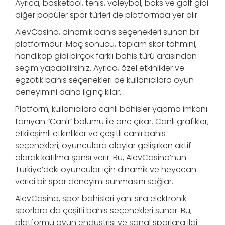
Ayrıca, basketbol, tenis, voleybol, boks ve golf gibi
diğer popüler spor türleri de platformda yer alır.
AlevCasino, dinamik bahis seçenekleri sunan bir
platformdur. Maç sonucu, toplam skor tahmini,
handikap gibi birçok farklı bahis türü arasından
seçim yapabilirsiniz. Ayrıca, özel etkinlikler ve
egzotik bahis seçenekleri de kullanıcılara oyun
deneyimini daha ilginç kılar.
Platform, kullanıcılara canlı bahisler yapma imkanı
tanıyan “Canlı” bölümü ile öne çıkar. Canlı grafikler,
etkileşimli etkinlikler ve çeşitli canlı bahis
seçenekleri, oyunculara olaylar gelişirken aktif
olarak katılma şansı verir. Bu, AlevCasino’nun
Türkiye’deki oyuncular için dinamik ve heyecan
verici bir spor deneyimi sunmasını sağlar.
AlevCasino, spor bahisleri yanı sıra elektronik
sporlara da çeşitli bahis seçenekleri sunar. Bu,
platformu oyun endüstrisi ve sanal sporlara ilgi