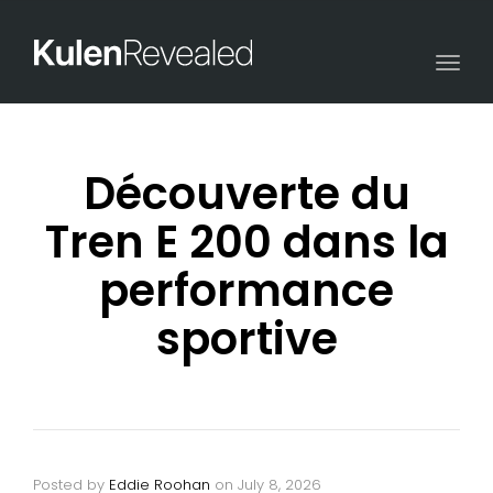
Togg
navi
Découverte du
Tren E 200 dans la
performance
sportive
Posted by
Eddie Roohan
on
July 8, 2026