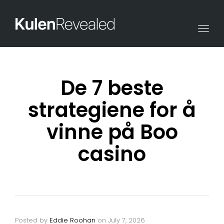
Togg
navi
De 7 beste
strategiene for å
vinne på Boo
casino
Posted by
Eddie Roohan
on
July 7, 2026