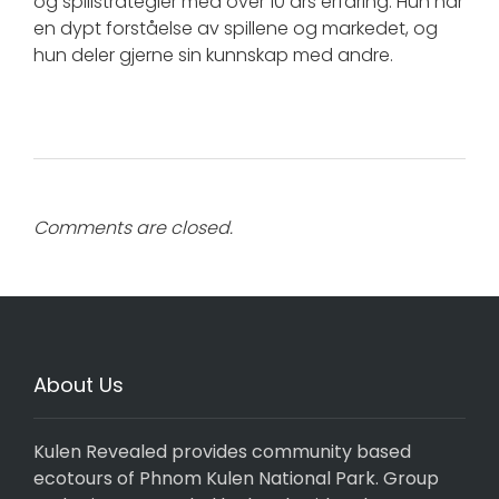
og spillstrategier med over 10 års erfaring. Hun har
en dypt forståelse av spillene og markedet, og
hun deler gjerne sin kunnskap med andre.
Comments are closed.
About Us
Kulen Revealed provides community based
ecotours of Phnom Kulen National Park. Group