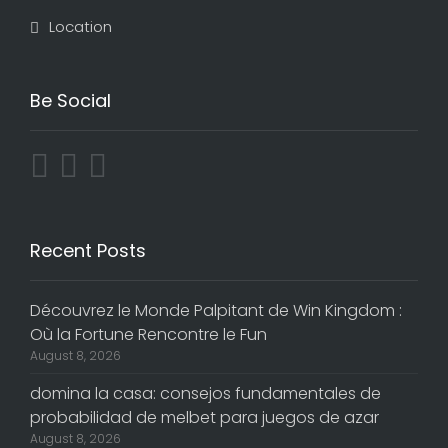
Location
Be Social
Recent Posts
Découvrez le Monde Palpitant de Win Kingdom :
Où la Fortune Rencontre le Fun
August 8, 2026
domina la casa: consejos fundamentales de
probabilidad de melbet para juegos de azar
August 8, 2026