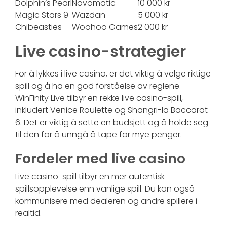
Dolphin’s Pearl
Novomatic
10 000 kr
Magic Stars 9
Wazdan
5 000 kr
Chibeasties
Woohoo Games
2 000 kr
Live casino-strategier
For å lykkes i live casino, er det viktig å velge riktige
spill og å ha en god forståelse av reglene.
WinFinity Live tilbyr en rekke live casino-spill,
inkludert Venice Roulette og Shangri-la Baccarat
6. Det er viktig å sette en budsjett og å holde seg
til den for å unngå å tape for mye penger.
Fordeler med live casino
Live casino-spill tilbyr en mer autentisk
spillsopplevelse enn vanlige spill. Du kan også
kommunisere med dealeren og andre spillere i
realtid.