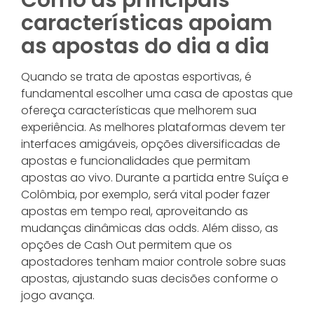
Como as principais
características apoiam
as apostas do dia a dia
Quando se trata de apostas esportivas, é
fundamental escolher uma casa de apostas que
ofereça características que melhorem sua
experiência. As melhores plataformas devem ter
interfaces amigáveis, opções diversificadas de
apostas e funcionalidades que permitam
apostas ao vivo. Durante a partida entre Suíça e
Colômbia, por exemplo, será vital poder fazer
apostas em tempo real, aproveitando as
mudanças dinâmicas das odds. Além disso, as
opções de Cash Out permitem que os
apostadores tenham maior controle sobre suas
apostas, ajustando suas decisões conforme o
jogo avança.