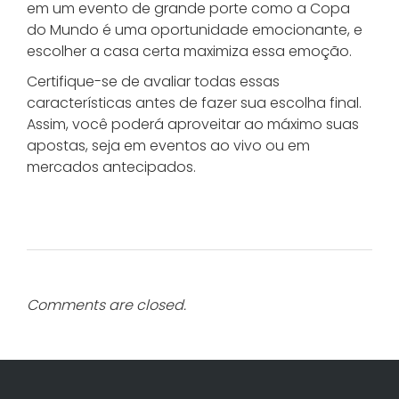
em um evento de grande porte como a Copa
do Mundo é uma oportunidade emocionante, e
escolher a casa certa maximiza essa emoção.
Certifique-se de avaliar todas essas
características antes de fazer sua escolha final.
Assim, você poderá aproveitar ao máximo suas
apostas, seja em eventos ao vivo ou em
mercados antecipados.
Comments are closed.