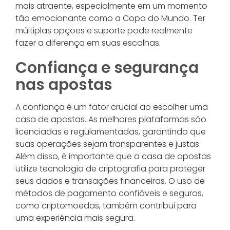
mais atraente, especialmente em um momento
tão emocionante como a Copa do Mundo. Ter
múltiplas opções e suporte pode realmente
fazer a diferença em suas escolhas.
Confiança e segurança
nas apostas
A confiança é um fator crucial ao escolher uma
casa de apostas. As melhores plataformas são
licenciadas e regulamentadas, garantindo que
suas operações sejam transparentes e justas.
Além disso, é importante que a casa de apostas
utilize tecnologia de criptografia para proteger
seus dados e transações financeiras. O uso de
métodos de pagamento confiáveis e seguros,
como criptomoedas, também contribui para
uma experiência mais segura.