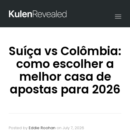
Togg
navi
Suíça vs Colômbia:
como escolher a
melhor casa de
apostas para 2026
Posted by
Eddie Roohan
on
July 7, 2026