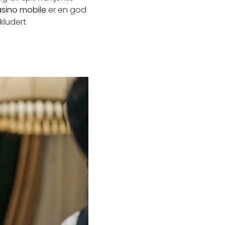
asino mobile
er en god
nkludert