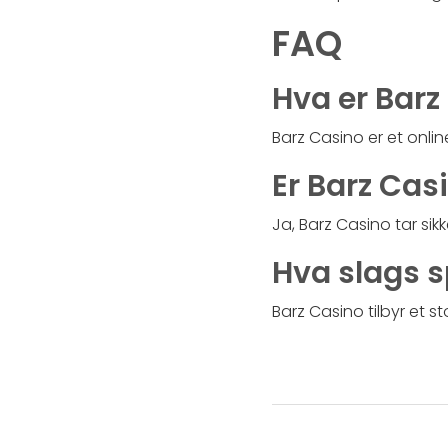
FAQ
Hva er Barz
Barz Casino er et online
Er Barz Cas
Ja, Barz Casino tar sik
Hva slags sp
Barz Casino tilbyr et st