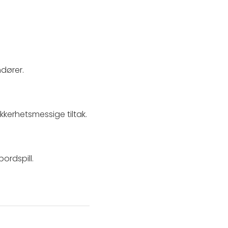
ndører.
kkerhetsmessige tiltak.
bordspill.