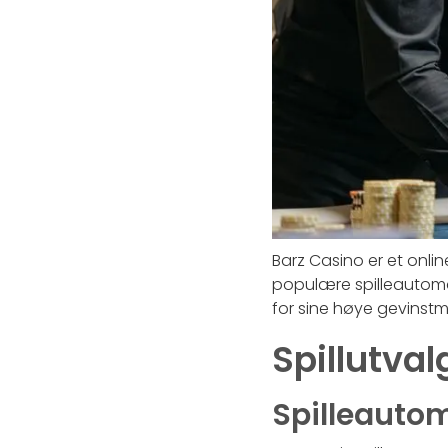
Barz Casino er et onlin
populære spilleautoma
for sine høye gevinst
Spillutval
Spilleauto