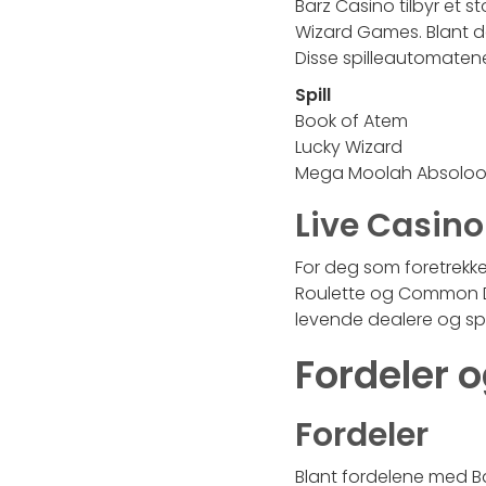
Barz Casino tilbyr et 
Wizard Games. Blant d
Disse spilleautomaten
Spill
Book of Atem
Lucky Wizard
Mega Moolah Absoloo
Live Casino
For deg som foretrekker 
Roulette og Common Dr
levende dealere og spil
Fordeler 
Fordeler
Blant fordelene med Bar