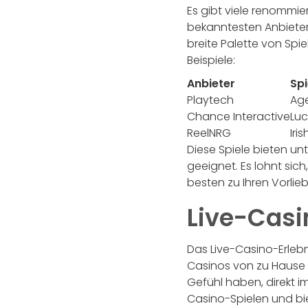
Es gibt viele renommier
bekanntesten Anbieter 
breite Palette von Spie
Beispiele:
Anbieter
Spi
Playtech
Age
Chance Interactive
Luc
ReelNRG
Iri
Diese Spiele bieten u
geeignet. Es lohnt sic
besten zu Ihren Vorlie
Live-Casi
Das Live-Casino-Erlebni
Casinos von zu Hause 
Gefühl haben, direkt im
Casino-Spielen und bie