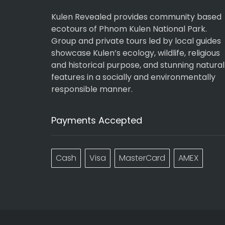
Kulen Revealed provides community based
ecotours of Phnom Kulen National Park.
Group and private tours led by local guides
showcase Kulen’s ecology, wildlife, religious
and historical purpose, and stunning natural
features in a socially and environmentally
responsible manner.
Payments Accepted
Cash
Visa
MasterCard
AMEX