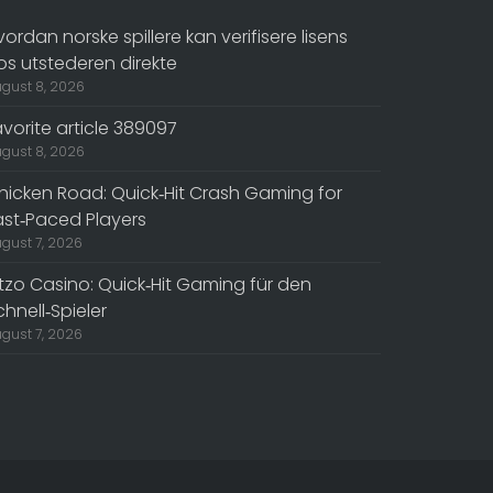
vordan norske spillere kan verifisere lisens
os utstederen direkte
gust 8, 2026
avorite article 389097
gust 8, 2026
hicken Road: Quick‑Hit Crash Gaming for
ast‑Paced Players
gust 7, 2026
itzo Casino: Quick‑Hit Gaming für den
chnell‑Spieler
gust 7, 2026