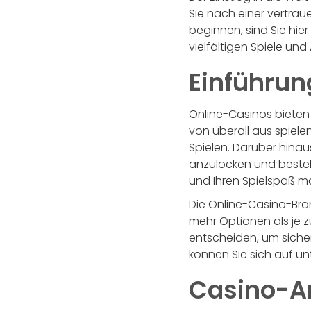
Sie nach einer vertrau
beginnen, sind Sie hie
vielfältigen Spiele und
Einführun
Online-Casinos bieten
von überall aus spiel
Spielen. Darüber hinau
anzulocken und besteh
und Ihren Spielspaß m
Die Online-Casino-Bra
mehr Optionen als je zu
entscheiden, um sicherz
können Sie sich auf u
Casino-An