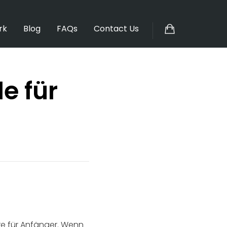
rk
Blog
FAQs
Contact Us
e für
re für Anfänger. Wenn