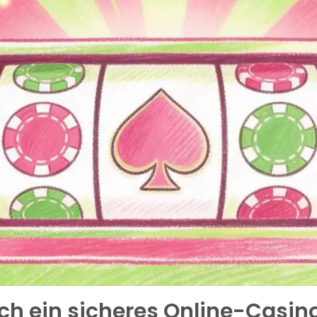
ch ein sicheres Online-Casin