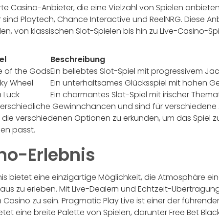
te Casino-Anbieter, die eine Vielzahl von Spielen anbieten
sind Playtech, Chance Interactive und ReelNRG. Diese Anb
len, von klassischen Slot-Spielen bis hin zu Live-Casino-Spie
el
Beschreibung
 of the Gods
Ein beliebtes Slot-Spiel mit progressivem Ja
ky Wheel
Ein unterhaltsames Glücksspiel mit hohen
sh Luck
Ein charmantes Slot-Spiel mit irischer Themat
nterschiedliche Gewinnchancen und sind für verschiedene 
h, die verschiedenen Optionen zu erkunden, um das Spiel z
ben passt.
no-Erlebnis
s bietet eine einzigartige Möglichkeit, die Atmosphäre ein
aus zu erleben. Mit Live-Dealern und Echtzeit-Übertragun
 Casino zu sein. Pragmatic Play Live ist einer der führende
tet eine breite Palette von Spielen, darunter Free Bet Bla