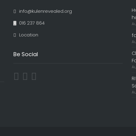
H
info@kulenrevealed.org
h
016 237 864
Au
Location
f
Au
C
Be Social
F
Au
R
S
Au