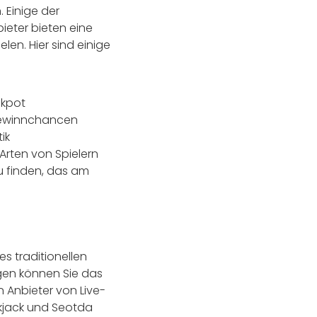
. Einige der
ieter bieten eine
len. Hier sind einige
ckpot
 Gewinnchancen
ik
Arten von Spielern
u finden, das am
es traditionellen
gen können Sie das
n Anbieter von Live-
ckjack und Seotda