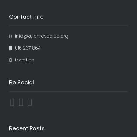
Contact Info
info@kulenrevealed.org
016 237 864
Location
Be Social
Recent Posts