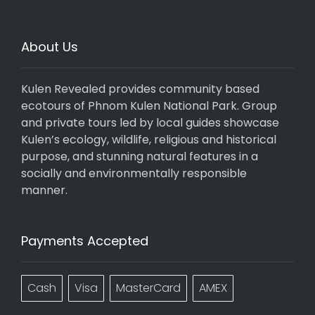
About Us
Kulen Revealed provides community based
ecotours of Phnom Kulen National Park. Group
and private tours led by local guides showcase
Kulen’s ecology, wildlife, religious and historical
purpose, and stunning natural features in a
socially and environmentally responsible
manner.
Payments Accepted
Cash
Visa
MasterCard
AMEX