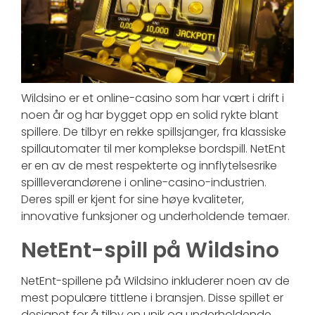
Wildsino er et online-casino som har vært i drift i
noen år og har bygget opp en solid rykte blant
spillere. De tilbyr en rekke spillsjanger, fra klassiske
spillautomater til mer komplekse bordspill. NetEnt
er en av de mest respekterte og innflytelsesrike
spillleverandørene i online-casino-industrien.
Deres spill er kjent for sine høye kvaliteter,
innovative funksjoner og underholdende temaer.
NetEnt-spill på Wildsino
NetEnt-spillene på Wildsino inkluderer noen av de
mest populære tittlene i bransjen. Disse spillet er
designet for å tilby en unik og underholdende