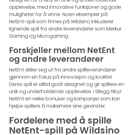
opplevelse, med innovative funksjoner og gode
muligheter for å vinne. Noen eksempler på
NetEnt-spill som finnes på Wildsino inkluderer
lignende spill fra andre leverandører som Merkur
Gaming og Microgaming.
Forskjeller mellom NetEnt
og andre leverandører
NetEnt skiller seg ut fra andre spillleverandører
gjennom sin fokus på innovasjon og kvalitet.
Deres spill er alltid godt designet og gir spillere en
unik og underholdende opplevelse. I tillegg tilbyr
NetEnt en rekke bonuser og kampanjer som kan
hjelpe spillere å maksimere sine gevinster.
Fordelene med å spille
NetEnt-spill på Wildsino