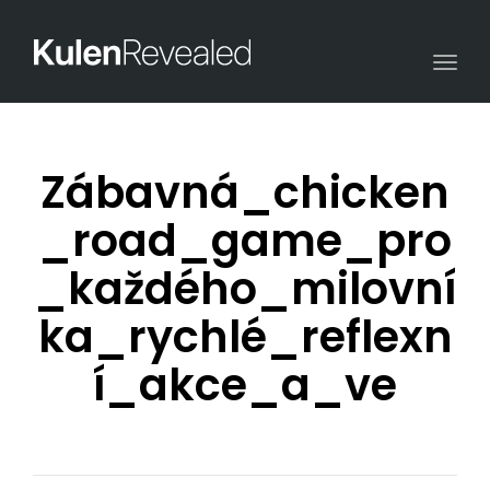
Togg
navi
Zábavná_chicken
_road_game_pro
_každého_milovní
ka_rychlé_reflexn
í_akce_a_ve