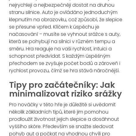
nejrychleji a nejbezpečněji dostat na druhou
stranu silnice. Auto je ovládáno jednoduchým
klepnutím na obrazovku, což způsobí, že slepice
se přesune vpřed. Klíčem k úspěchu je
načasování – musíte se vyhnout srážce s auty,
která se pohybují na silnici v různém tempu a
směru. Hra reaguje na vaši rychlost, intuici a
schopnost předvídat. S každým úspěšným
přechodem se zvyšuje počet bodů a zároveň i
rychlost provozu, čímž se hra stává náročnější.
Tipy pro začátečníky: Jak
minimalizovat riziko srážky
Pro nováčky v této hře je důležité si uvědomit
několik základních tipů, které jim pomohou
prodloužit životnost jejich slepice a dosáhnout
vyššího skóre. Především se snažte sledovat
pohyb aut a počkat na vhodnou chvíli pro