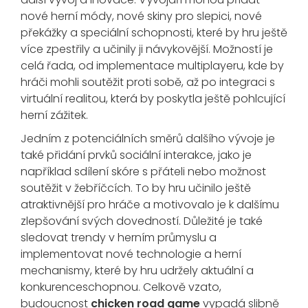
nové herní módy, nové skiny pro slepici, nové
překážky a speciální schopnosti, které by hru ještě
více zpestřily a učinily ji návykovější. Možností je
celá řada, od implementace multiplayeru, kde by
hráči mohli soutěžit proti sobě, až po integraci s
virtuální realitou, která by poskytla ještě pohlcující
herní zážitek.
Jedním z potenciálních směrů dalšího vývoje je
také přidání prvků sociální interakce, jako je
například sdílení skóre s přáteli nebo možnost
soutěžit v žebříčcích. To by hru učinilo ještě
atraktivnější pro hráče a motivovalo je k dalšímu
zlepšování svých dovedností. Důležité je také
sledovat trendy v herním průmyslu a
implementovat nové technologie a herní
mechanismy, které by hru udržely aktuální a
konkurenceschopnou. Celkově vzato,
budoucnost
chicken road game
vypadá slibně