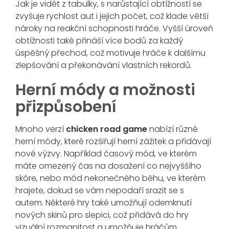
Jak je vidět z tabulky, s narůstající obtížností se
zvyšuje rychlost aut i jejich počet, což klade větší
nároky na reakční schopnosti hráče. Vyšší úroveň
obtížnosti také přináší více bodů za každý
úspěšný přechod, což motivuje hráče k dalšímu
zlepšování a překonávání vlastních rekordů.
Herní módy a možnosti
přizpůsobení
Mnoho verzí
chicken road game
nabízí různé
herní módy, které rozšiřují herní zážitek a přidávají
nové výzvy. Například časový mód, ve kterém
máte omezený čas na dosažení co nejvyššího
skóre, nebo mód nekonečného běhu, ve kterém
hrajete, dokud se vám nepodaří srazit se s
autem. Některé hry také umožňují odemknutí
nových skinů pro slepici, což přidává do hry
vizuální rozmanitost a umožňuje hráčům