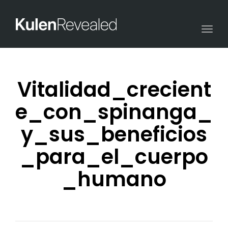
Togg
navi
Vitalidad_crecient
e_con_spinanga_
y_sus_beneficios
_para_el_cuerpo
_humano