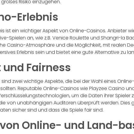
n großes Risiko einzugehen.
no-Erlebnis
s ist ein wichtiger Aspekt von Online-Casinos. Anbieter wie
Live-Spielen an, wie z.B. Venice Roulette und Shangri-la Ba
he Casino-Atmosphäre und die Möglichkeit, mit realen Dea
rsives Erlebnis sein und bietet eine gute Alternative zu l
t und Fairness
s sind zwei wichtige Aspekte, die bei der Wahl eines Onlin
 sollten. Reputable Online-Casinos wie Playzee Casino un
schlüsselungstechnologien, um die Daten ihrer Spieler 
, die von unabhängigen Auditoren überprüft werden. Dies gi
aten sicher sind und dass die Spiele fair sind.
 von Online- und Land-ba