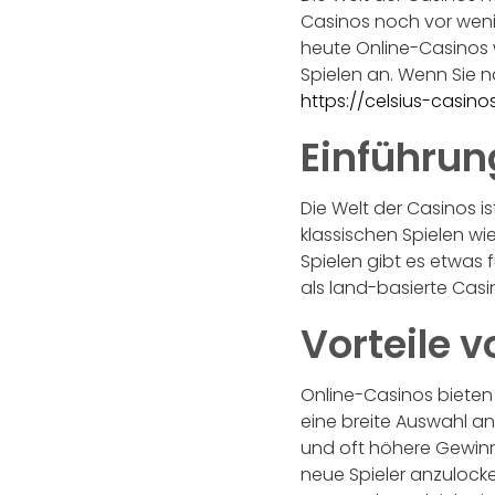
Casinos noch vor wenig
heute Online-Casinos w
Spielen an. Wenn Sie n
https://celsius-casin
Einführun
Die Welt der Casinos is
klassischen Spielen wi
Spielen gibt es etwas
als land-basierte Casi
Vorteile 
Online-Casinos bieten e
eine breite Auswahl a
und oft höhere Gewin
neue Spieler anzulocke