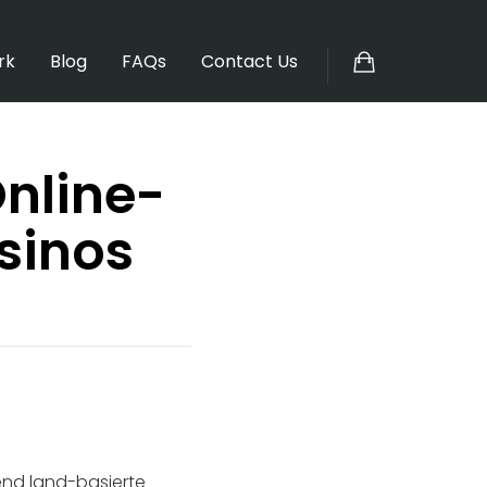
rk
Blog
FAQs
Contact Us
nline-
sinos
end land-basierte