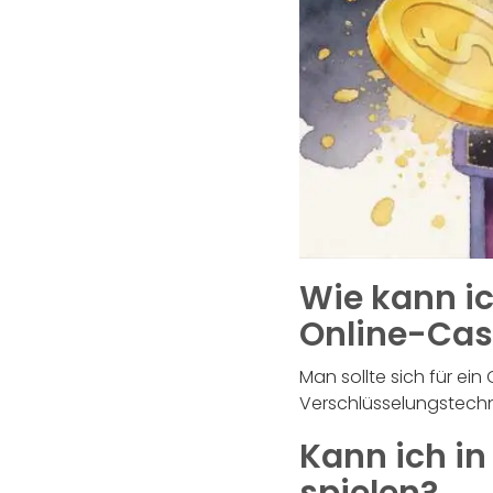
Wie kann ic
Online-Cas
Man sollte sich für e
Verschlüsselungstech
Kann ich in