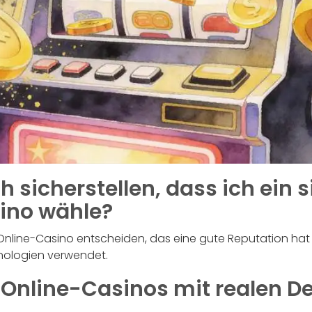
h sicherstellen, dass ich ein 
ino wähle?
in Online-Casino entscheiden, das eine gute Reputation h
nologien verwendet.
 Online-Casinos mit realen D