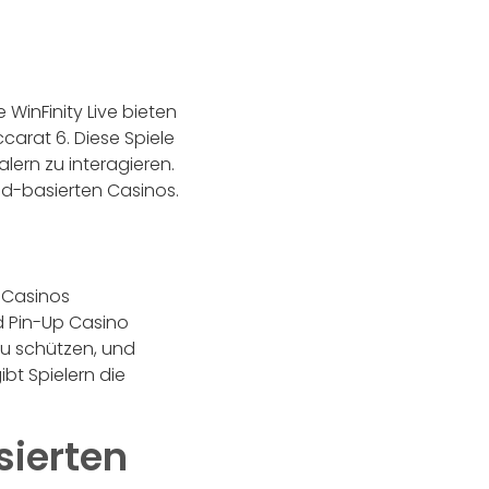
 WinFinity Live bieten
ccarat 6. Diese Spiele
lern zu interagieren.
and-basierten Casinos.
e-Casinos
d Pin-Up Casino
zu schützen, und
bt Spielern die
sierten