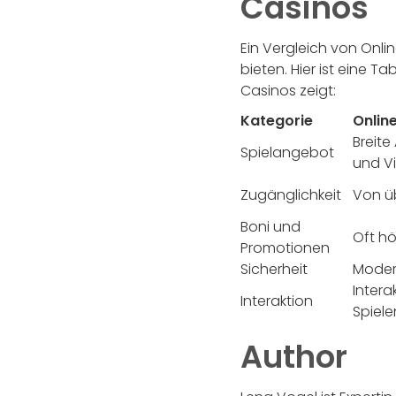
Casinos
Ein Vergleich von Onli
bieten. Hier ist eine 
Casinos zeigt:
Kategorie
Onlin
Breite
Spielangebot
und V
Zugänglichkeit
Von ü
Boni und
Oft h
Promotionen
Sicherheit
Moder
Intera
Interaktion
Spiele
Author