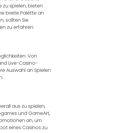
 zu spielen, bieten
e breite Palette an
, sollten Sie
n zu erfahren.
öglichkeiten. Von
 und Live-Casino-
ere Auswahl an Spielen
n.
erall aus zu spielen,
rbogames und GameArt,
romotionen an, um
ebot eines Casinos zu