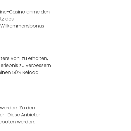
nline-Casino anmelden.
tz des
0% Willkommensbonus
tere Boni zu erhalten,
lerlebnis zu verbessern
 einen 50% Reload-
n werden. Zu den
h. Diese Anbieter
ngeboten werden.