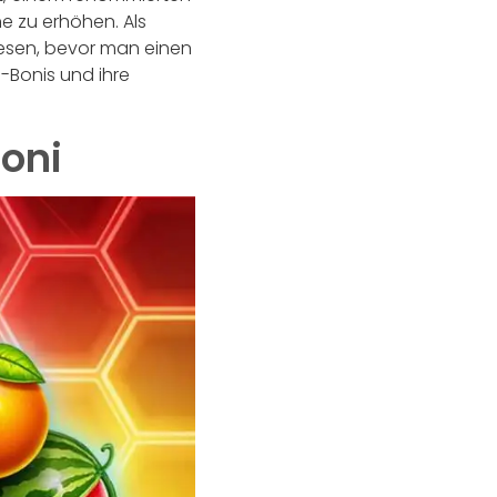
e zu erhöhen. Als
lesen, bevor man einen
-Bonis und ihre
Boni