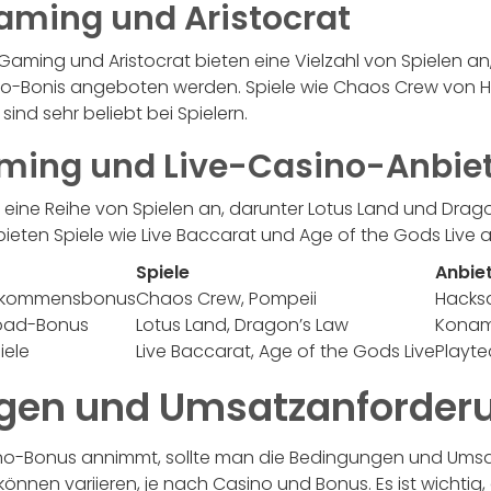
ming und Aristocrat
aming und Aristocrat bieten eine Vielzahl von Spielen an, 
no-Bonis angeboten werden. Spiele wie Chaos Crew von
sind sehr beliebt bei Spielern.
ing und Live-Casino-Anbiet
eine Reihe von Spielen an, darunter Lotus Land und Drago
bieten Spiele wie Live Baccarat und Age of the Gods Live a
Spiele
Anbie
llkommensbonus
Chaos Crew, Pompeii
Hacksa
oad-Bonus
Lotus Land, Dragon’s Law
Konam
iele
Live Baccarat, Age of the Gods Live
Playte
gen und Umsatzanforder
no-Bonus annimmt, sollte man die Bedingungen und Ums
e können variieren, je nach Casino und Bonus. Es ist wichti