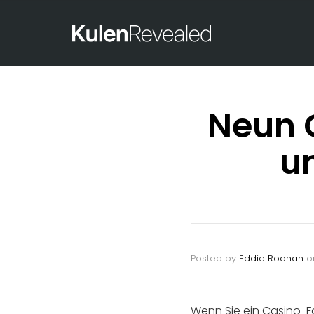
Neun C
u
Posted by
Eddie Roohan
o
Wenn Sie ein Casino-Fa