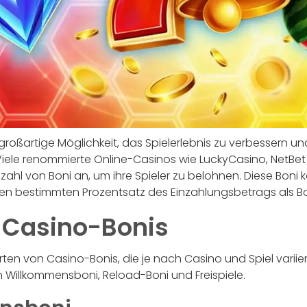
großartige Möglichkeit, das Spielerlebnis zu verbessern 
iele renommierte Online-Casinos wie LuckyCasino, NetBe
zahl von Boni an, um ihre Spieler zu belohnen. Diese Boni 
inen bestimmten Prozentsatz des Einzahlungsbetrags als B
 Casino-Bonis
rten von Casino-Bonis, die je nach Casino und Spiel varii
Willkommensboni, Reload-Boni und Freispiele.