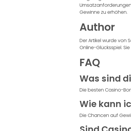
Umsatzanforderungen z
Gewinne zu erhöhen.
Author
Der Artikel wurde von
Online-Glücksspiel. Si
FAQ
Was sind d
Die besten Casino-Boni 
Wie kann i
Die Chancen auf Gewi
Sind Casin