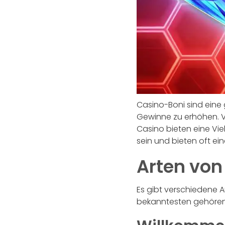
Casino-Boni sind eine 
Gewinne zu erhöhen. V
Casino bieten eine Viel
sein und bieten oft e
Arten von
Es gibt verschiedene A
bekanntesten gehören 