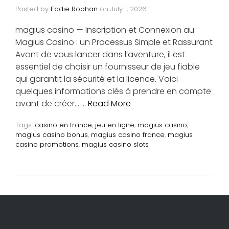
Posted by
Eddie Roohan
on
July 1, 2026
magius casino — Inscription et Connexion au
Magius Casino : un Processus Simple et Rassurant
Avant de vous lancer dans l’aventure, il est
essentiel de choisir un fournisseur de jeu fiable
qui garantit la sécurité et la licence. Voici
quelques informations clés à prendre en compte
avant de créer… …
Read More
Tags:
casino en france
,
jeu en ligne
,
magius casino
,
magius casino bonus
,
magius casino france
,
magius
casino promotions
,
magius casino slots