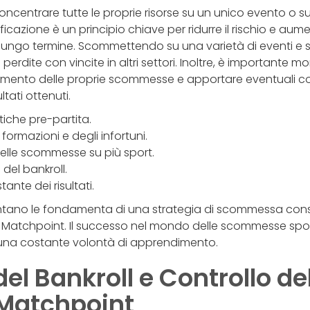
centrare tutte le proprie risorse su un unico evento o s
icazione è un principio chiave per ridurre il rischio e aumen
 lungo termine. Scommettendo su una varietà di eventi e sp
rdite con vincite in altri settori. Inoltre, è importante mo
ento delle proprie scommesse e apportare eventuali corr
ltati ottenuti.
stiche pre-partita.
formazioni e degli infortuni.
delle scommesse su più sport.
del bankroll.
nte dei risultati.
entano le fondamenta di una strategia di scommessa con
l Matchpoint. Il successo nel mondo delle scommesse spor
e una costante volontà di apprendimento.
el Bankroll e Controllo de
 Matchpoint