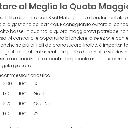
are al Meglio la Quota Maggi
ssibilità di vincita con Sisal Matchpoint, è fondamentale p
e alla gestione del bankroll. È consigliabile evitare di con
olto basse, in quanto la quota maggiorata potrebbe non 
a. Al contrario, è opportuno bilanciare la selezione con 
 anche se più difficili da pronosticare. Inoltre, è importan
o, gestendo attentamente l'importo da investire su ciasc
siste nel suddividere il bankroll in piccole unità e scomme
ngola giocata.
ScommessoPronostico
2.00
10€
1X
1.80
10€
Goal
2.20
10€
Over 2.5
1.90
10€
X2