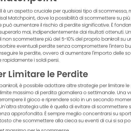
ll è un aspetto cruciale per qualsiasi tipo di scommessa, 
sal Matchpoint, dove la possibilità di scommettere su più
 aumentare il rischio di perdite significative. È fondam
uperarlo mai, indipendentemente dai risultati ottenuti. U
 di non scommettere più del 5-10% del proprio bankroll su 
orbire eventuali perdite senza compromettere l'intero bud
inseguire le perdite, ovvero di aumentare l'importo delle
 rapidamente i soldi persi.
r Limitare le Perdite
bankroll, è possibile adottare altre strategie per limitare l
 limite massimo di perdita giornaliera o settimanale. Una v
nterrompere il gioco e riprendere solo in un secondo mom
Un'altra strategia utile è quella di evitare di scommettere s
za approfondita. È sempre meglio concentrarsi su sport
sto che scommettere alla cieca su eventi di cui si sa po
get massimo per le scommesse.