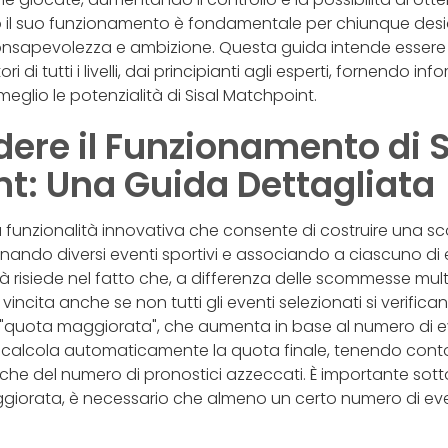
l suo funzionamento è fondamentale per chiunque deside
sapevolezza e ambizione. Questa guida intende essere 
i di tutti i livelli, dai principianti agli esperti, fornendo info
 meglio le potenzialità di Sisal Matchpoint.
re il Funzionamento di S
t: Una Guida Dettagliata
a funzionalità innovativa che consente di costruire una 
onando diversi eventi sportivi e associando a ciascuno di
tà risiede nel fatto che, a differenza delle scommesse multi
vincita anche se non tutti gli eventi selezionati si verifica
a "quota maggiorata", che aumenta in base al numero di 
ma calcola automaticamente la quota finale, tenendo conto
i che del numero di pronostici azzeccati. È importante sott
iorata, è necessario che almeno un certo numero di eventi