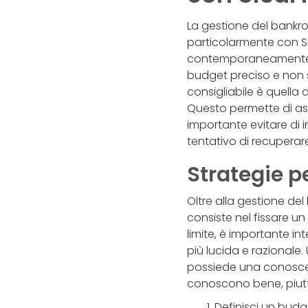
La gestione del bankro
particolarmente con Si
contemporaneamente può
budget preciso e non s
consigliabile è quella
Questo permette di ass
importante evitare di 
tentativo di recuperare
Strategie pe
Oltre alla gestione del 
consiste nel fissare un
limite, è importante i
più lucida e razionale. 
possiede una conoscen
conoscono bene, piutto
Definisci un bud