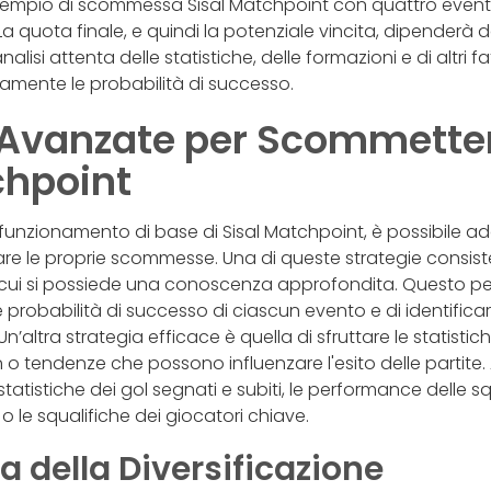
 esempio di scommessa Sisal Matchpoint con quattro eventi.
 quota finale, e quindi la potenziale vincita, dipenderà 
nalisi attenta delle statistiche, delle formazioni e di altri fa
amente le probabilità di successo.
 Avanzate per Scommette
chpoint
funzionamento di base di Sisal Matchpoint, è possibile ad
re le proprie scommesse. Una di queste strategie consist
 cui si possiede una conoscenza approfondita. Questo pe
 probabilità di successo di ciascun evento e di identifica
n’altra strategia efficace è quella di sfruttare le statistiche
n o tendenze che possono influenzare l'esito delle partite
 statistiche dei gol segnati e subiti, le performance delle s
ni o le squalifiche dei giocatori chiave.
a della Diversificazione