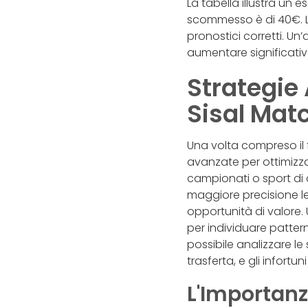
La tabella illustra un
scommesso è di 40€. La
pronostici corretti. Un’a
aumentare significativ
Strategie
Sisal Mat
Una volta compreso il 
avanzate per ottimizza
campionati o sport di
maggiore precisione le
opportunità di valore. U
per individuare patter
possibile analizzare le
trasferta, e gli infortu
L'Importanz