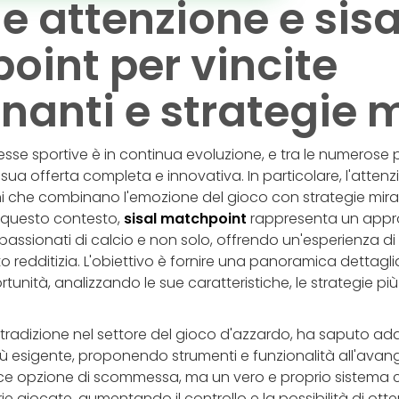
e attenzione e sisa
oint per vincite
anti e strategie 
se sportive è in continua evoluzione, e tra le numerose p
la sua offerta completa e innovativa. In particolare, l'atte
ni che combinano l'emozione del gioco con strategie mira
In questo contesto,
sisal matchpoint
rappresenta un appr
ppassionati di calcio e non solo, offrendo un'esperienza
 redditizia. L'obiettivo è fornire una panoramica dettagl
unità, analizzando le sue caratteristiche, le strategie più e
 tradizione nel settore del gioco d'azzardo, ha saputo adat
ù esigente, proponendo strumenti e funzionalità all'avan
ce opzione di scommessa, ma un vero e proprio sistema 
e giocate, aumentando il controllo e la possibilità di ottene