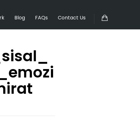
rk
Blog
FAQs
Contact Us
sisal_
e_emozi
irat