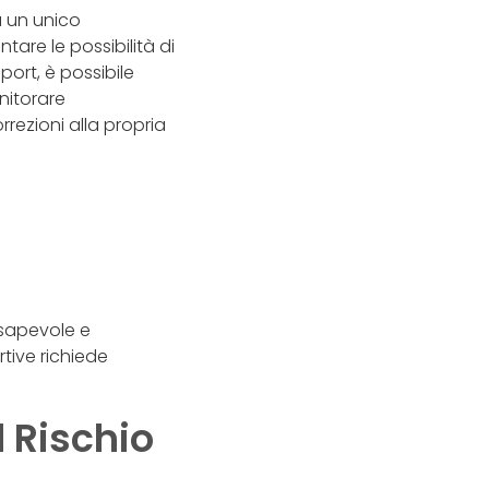
u un unico
tare le possibilità di
ort, è possibile
nitorare
ezioni alla propria
sapevole e
tive richiede
l Rischio