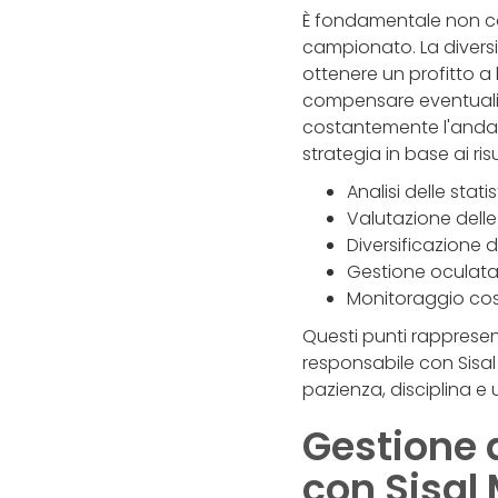
È fondamentale non con
campionato. La diversif
ottenere un profitto a
compensare eventuali pe
costantemente l'andam
strategia in base ai risu
Analisi delle stati
Valutazione delle 
Diversificazione 
Gestione oculata 
Monitoraggio costa
Questi punti rappres
responsabile con Sisa
pazienza, disciplina 
Gestione d
con Sisal