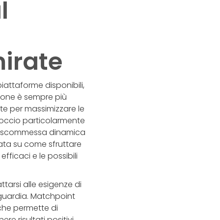
l
mirate
iattaforme disponibili,
nzione è sempre più
te per massimizzare le
occio particolarmente
 di scommessa dinamica
iata su come sfruttare
fficaci e le possibili
tarsi alle esigenze di
guardia. Matchpoint
che permette di
re risultati positivi.