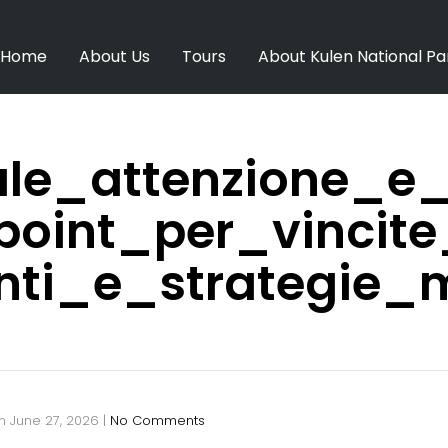
Home
About Us
Tours
About Kulen National Pa
ale_attenzione_e_
oint_per_vincit
nti_e_strategie_m
n
June 27, 2026
|
No Comments