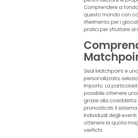
Comprendere a fondo i
questo mondo con con
riferimento per i giocator
pratici per sfruttare al
Comprende
Matchpoin
Sisal Matchpoint è un
personalizzata, selezi
importo. La particolari
possibile ottenere una 
grazie alla cosiddett
pronosticati. Il siste
individuali degli event
ottenere la quota magg
verifichi.