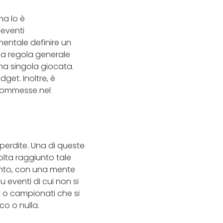
ma lo è
 eventi
entale definire un
na regola generale
una singola giocata.
get. Inoltre, è
 scommesse nel
e perdite. Una di queste
olta raggiunto tale
ento, con una mente
u eventi di cui non si
 o campionati che si
co o nulla.