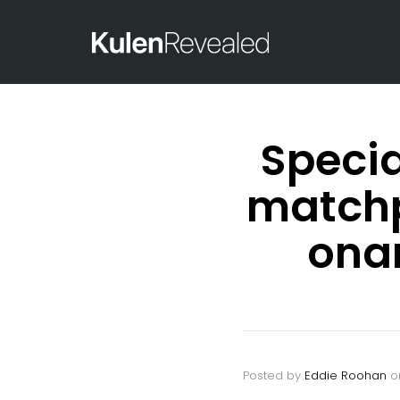
Speci
matchp
ona
Posted by
Eddie Roohan
o