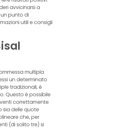
ri avvicinarsi a
un punto di
rmazioni utili e consigli
isal
scommessa multipla
 essi un determinato
ple tradizionali, è
no. Questo è possibile
eventi correttamente
 sia delle quote
olineare che, per
 (di solito tre) si