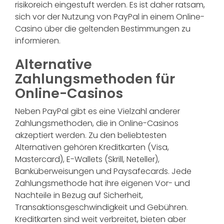
risikoreich eingestuft werden. Es ist daher ratsam,
sich vor der Nutzung von PayPal in einem Online-
Casino über die geltenden Bestimmungen zu
informieren.
Alternative
Zahlungsmethoden für
Online-Casinos
Neben PayPal gibt es eine Vielzahl anderer
Zahlungsmethoden, die in Online-Casinos
akzeptiert werden. Zu den beliebtesten
Alternativen gehören Kreditkarten (Visa,
Mastercard), E-Wallets (Skrill, Neteller),
Banküberweisungen und Paysafecards. Jede
Zahlungsmethode hat ihre eigenen Vor- und
Nachteile in Bezug auf Sicherheit,
Transaktionsgeschwindigkeit und Gebühren.
Kreditkarten sind weit verbreitet, bieten aber