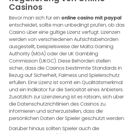
Casinos
Bevor man sich für ein
online casino mit paypal
entscheidet, sollte man unbedingt prüfen, ob das
Casino über eine gültige Lizenz verfügt. Lizenzen
werden von verschiedenen Aufsichtsbehörden
ausgestellt, beispielsweise der Malta Gaming
Authority (MGA) oder der UK Gambling
Commission (UKGC). Diese Behörden stellen
sicher, dass die Casinos bestimmte Standards in
Bezug auf Sicherheit, Fairness und Spielerschutz
erfüllen. Eine Lizenz ist somit ein Qualitätsmerkmal
und ein Indikator für die Seriosität eines Anbieters.
Zusätzlich zur Lizenzierung ist es ratsam, sich über
die Datenschutzrichtlinien des Casinos zu
informieren und sicherzustellen, dass die
persönlichen Daten der Spieler geschützt werden.
Darüber hinaus sollten Spieler auch die