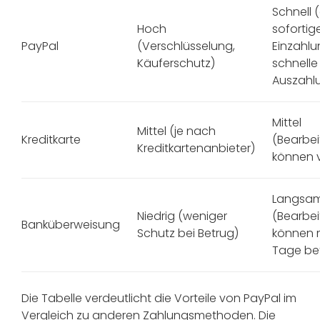
Schnell (
Hoch
sofortig
PayPal
(Verschlüsselung,
Einzahlu
Käuferschutz)
schnelle
Auszahl
Mittel
Mittel (je nach
Kreditkarte
(Bearbei
Kreditkartenanbieter)
können v
Langsa
Niedrig (weniger
(Bearbei
Banküberweisung
Schutz bei Betrug)
können 
Tage be
Die Tabelle verdeutlicht die Vorteile von PayPal im
Vergleich zu anderen Zahlungsmethoden. Die