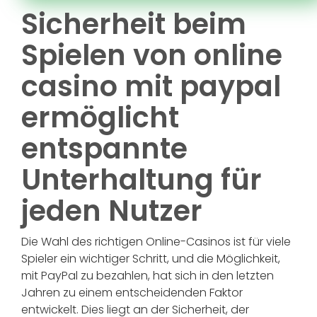
Sicherheit beim
Spielen von online
casino mit paypal
ermöglicht
entspannte
Unterhaltung für
jeden Nutzer
Die Wahl des richtigen Online-Casinos ist für viele
Spieler ein wichtiger Schritt, und die Möglichkeit,
mit PayPal zu bezahlen, hat sich in den letzten
Jahren zu einem entscheidenden Faktor
entwickelt. Dies liegt an der Sicherheit, der