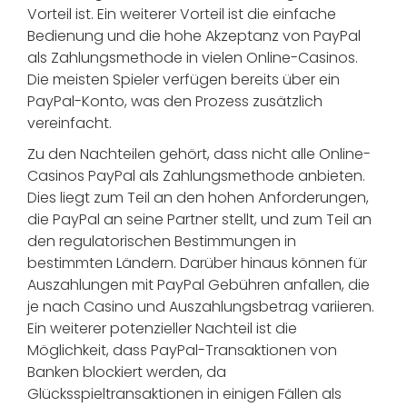
Vorteil ist. Ein weiterer Vorteil ist die einfache
Bedienung und die hohe Akzeptanz von PayPal
als Zahlungsmethode in vielen Online-Casinos.
Die meisten Spieler verfügen bereits über ein
PayPal-Konto, was den Prozess zusätzlich
vereinfacht.
Zu den Nachteilen gehört, dass nicht alle Online-
Casinos PayPal als Zahlungsmethode anbieten.
Dies liegt zum Teil an den hohen Anforderungen,
die PayPal an seine Partner stellt, und zum Teil an
den regulatorischen Bestimmungen in
bestimmten Ländern. Darüber hinaus können für
Auszahlungen mit PayPal Gebühren anfallen, die
je nach Casino und Auszahlungsbetrag variieren.
Ein weiterer potenzieller Nachteil ist die
Möglichkeit, dass PayPal-Transaktionen von
Banken blockiert werden, da
Glücksspieltransaktionen in einigen Fällen als