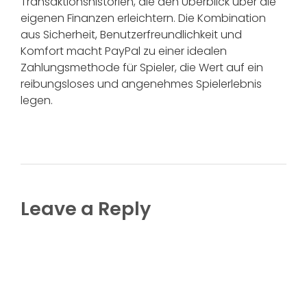
Transaktionshistorien, die den Überblick über die
eigenen Finanzen erleichtern. Die Kombination
aus Sicherheit, Benutzerfreundlichkeit und
Komfort macht PayPal zu einer idealen
Zahlungsmethode für Spieler, die Wert auf ein
reibungsloses und angenehmes Spielerlebnis
legen.
Leave a Reply