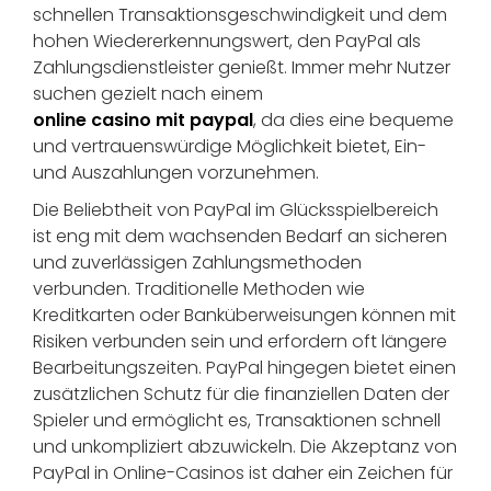
schnellen Transaktionsgeschwindigkeit und dem
hohen Wiedererkennungswert, den PayPal als
Zahlungsdienstleister genießt. Immer mehr Nutzer
suchen gezielt nach einem
online casino mit paypal
, da dies eine bequeme
und vertrauenswürdige Möglichkeit bietet, Ein-
und Auszahlungen vorzunehmen.
Die Beliebtheit von PayPal im Glücksspielbereich
ist eng mit dem wachsenden Bedarf an sicheren
und zuverlässigen Zahlungsmethoden
verbunden. Traditionelle Methoden wie
Kreditkarten oder Banküberweisungen können mit
Risiken verbunden sein und erfordern oft längere
Bearbeitungszeiten. PayPal hingegen bietet einen
zusätzlichen Schutz für die finanziellen Daten der
Spieler und ermöglicht es, Transaktionen schnell
und unkompliziert abzuwickeln. Die Akzeptanz von
PayPal in Online-Casinos ist daher ein Zeichen für