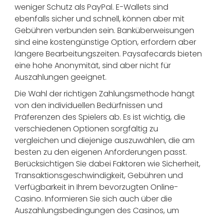
weniger Schutz als PayPal. E-Wallets sind
ebenfalls sicher und schnell, können aber mit
Gebühren verbunden sein. Banküberweisungen
sind eine kostengünstige Option, erfordern aber
längere Bearbeitungszeiten. Paysafecards bieten
eine hohe Anonymität, sind aber nicht für
Auszahlungen geeignet.
Die Wahl der richtigen Zahlungsmethode hängt
von den individuellen Bedürfnissen und
Präferenzen des Spielers ab. Es ist wichtig, die
verschiedenen Optionen sorgfältig zu
vergleichen und diejenige auszuwählen, die am
besten zu den eigenen Anforderungen passt.
Berücksichtigen Sie dabei Faktoren wie Sicherheit,
Transaktionsgeschwindigkeit, Gebühren und
Verfügbarkeit in Ihrem bevorzugten Online-
Casino. Informieren Sie sich auch über die
Auszahlungsbedingungen des Casinos, um