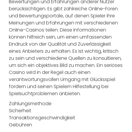
Bewertungen und Erfahrungen anderer Nutzer
berücksichtigen. Es gibt zahlreiche Online-Foren
und Bewertungsportale, auf denen Spieler ihre
Meinungen und Erfahrungen mit verschiedenen
Online-Casinos teilen. Diese Informationen
können hilfreich sein, um einen umfassenden
Eindruck von der Qualität und Zuverlässigkeit
eines Anbieters zu erhalten. Es ist wichtig, kritisch
zu sein und verschiedene Quellen zu konsultieren,
um sich ein objektives Bild zu machen. Ein seriöses
Casino wird in der Regel auch einen
verantwortungsvollen Umgang mit Glücksspiel
fördern und seinen Spielern Hilfestellung bei
Spielsuchtproblemen anbieten.
Zahlungsmethode
Sicherheit
Transaktionsgeschwindigkeit
Gebühren