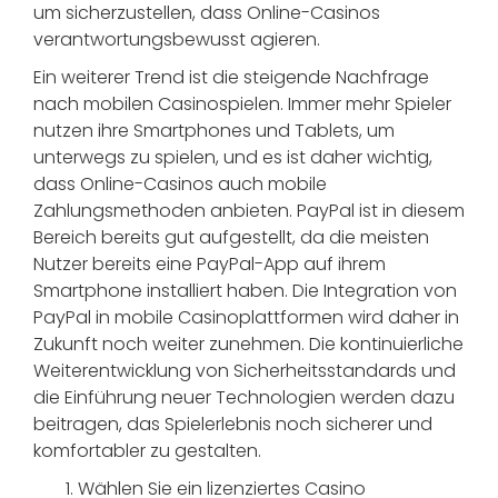
um sicherzustellen, dass Online-Casinos
verantwortungsbewusst agieren.
Ein weiterer Trend ist die steigende Nachfrage
nach mobilen Casinospielen. Immer mehr Spieler
nutzen ihre Smartphones und Tablets, um
unterwegs zu spielen, und es ist daher wichtig,
dass Online-Casinos auch mobile
Zahlungsmethoden anbieten. PayPal ist in diesem
Bereich bereits gut aufgestellt, da die meisten
Nutzer bereits eine PayPal-App auf ihrem
Smartphone installiert haben. Die Integration von
PayPal in mobile Casinoplattformen wird daher in
Zukunft noch weiter zunehmen. Die kontinuierliche
Weiterentwicklung von Sicherheitsstandards und
die Einführung neuer Technologien werden dazu
beitragen, das Spielerlebnis noch sicherer und
komfortabler zu gestalten.
Wählen Sie ein lizenziertes Casino