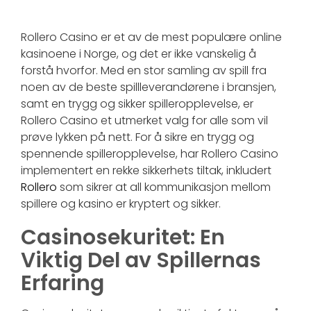
Rollero Casino er et av de mest populære online
kasinoene i Norge, og det er ikke vanskelig å
forstå hvorfor. Med en stor samling av spill fra
noen av de beste spillleverandørene i bransjen,
samt en trygg og sikker spilleropplevelse, er
Rollero Casino et utmerket valg for alle som vil
prøve lykken på nett. For å sikre en trygg og
spennende spilleropplevelse, har Rollero Casino
implementert en rekke sikkerhets tiltak, inkludert
Rollero
som sikrer at all kommunikasjon mellom
spillere og kasino er kryptert og sikker.
Casinosekuritet: En
Viktig Del av Spillernas
Erfaring