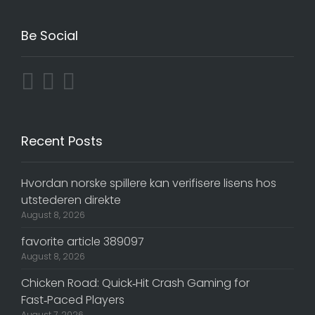
Be Social
Recent Posts
Hvordan norske spillere kan verifisere lisens hos
utstederen direkte
August 8, 2026
favorite article 389097
August 8, 2026
Chicken Road: Quick‑Hit Crash Gaming for
Fast‑Paced Players
August 7, 2026