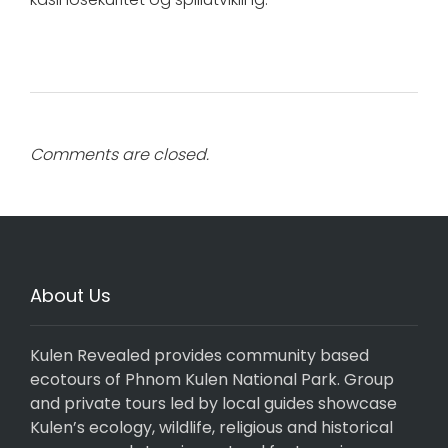
Comments are closed.
About Us
Kulen Revealed provides community based
ecotours of Phnom Kulen National Park. Group
and private tours led by local guides showcase
Kulen’s ecology, wildlife, religious and historical